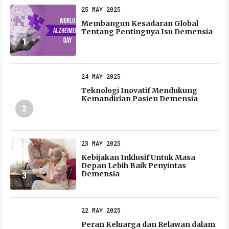
25 MAY 2025
Membangun Kesadaran Global
Tentang Pentingnya Isu Demensia
1
24 MAY 2025
Teknologi Inovatif Mendukung
Kemandirian Pasien Demensia
2
23 MAY 2025
Kebijakan Inklusif Untuk Masa
Depan Lebih Baik Penyintas
Demensia
3
22 MAY 2025
Peran Keluarga dan Relawan dalam