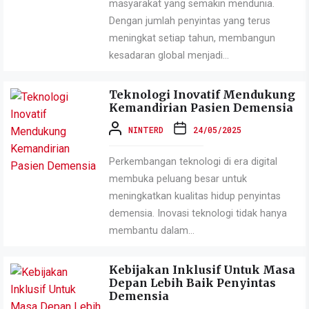
masyarakat yang semakin mendunia.
Dengan jumlah penyintas yang terus
meningkat setiap tahun, membangun
kesadaran global menjadi...
Teknologi Inovatif Mendukung
Kemandirian Pasien Demensia
NINTERD
24/05/2025
Perkembangan teknologi di era digital
membuka peluang besar untuk
meningkatkan kualitas hidup penyintas
demensia. Inovasi teknologi tidak hanya
membantu dalam...
Kebijakan Inklusif Untuk Masa
Depan Lebih Baik Penyintas
Demensia