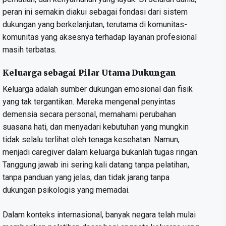
peran ini semakin diakui sebagai fondasi dari sistem
dukungan yang berkelanjutan, terutama di komunitas-
komunitas yang aksesnya terhadap layanan profesional
masih terbatas.
Keluarga sebagai Pilar Utama Dukungan
Keluarga adalah sumber dukungan emosional dan fisik
yang tak tergantikan. Mereka mengenal penyintas
demensia secara personal, memahami perubahan
suasana hati, dan menyadari kebutuhan yang mungkin
tidak selalu terlihat oleh tenaga kesehatan. Namun,
menjadi caregiver dalam keluarga bukanlah tugas ringan.
Tanggung jawab ini sering kali datang tanpa pelatihan,
tanpa panduan yang jelas, dan tidak jarang tanpa
dukungan psikologis yang memadai.
Dalam konteks internasional, banyak negara telah mulai