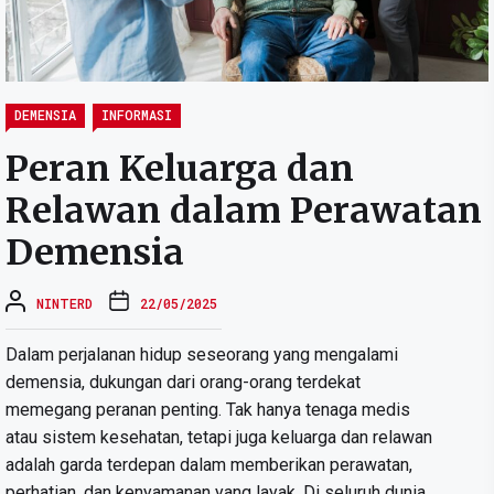
DEMENSIA
INFORMASI
Peran Keluarga dan
Relawan dalam Perawatan
Demensia
NINTERD
22/05/2025
Dalam perjalanan hidup seseorang yang mengalami
demensia, dukungan dari orang-orang terdekat
memegang peranan penting. Tak hanya tenaga medis
atau sistem kesehatan, tetapi juga keluarga dan relawan
adalah garda terdepan dalam memberikan perawatan,
perhatian, dan kenyamanan yang layak. Di seluruh dunia,