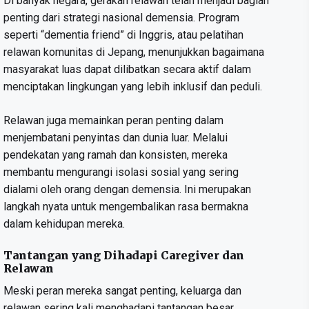
Di banyak negara, gerakan relawan telah menjadi bagian
penting dari strategi nasional demensia. Program
seperti “dementia friend” di Inggris, atau pelatihan
relawan komunitas di Jepang, menunjukkan bagaimana
masyarakat luas dapat dilibatkan secara aktif dalam
menciptakan lingkungan yang lebih inklusif dan peduli.
Relawan juga memainkan peran penting dalam
menjembatani penyintas dan dunia luar. Melalui
pendekatan yang ramah dan konsisten, mereka
membantu mengurangi isolasi sosial yang sering
dialami oleh orang dengan demensia. Ini merupakan
langkah nyata untuk mengembalikan rasa bermakna
dalam kehidupan mereka.
Tantangan yang Dihadapi Caregiver dan
Relawan
Meski peran mereka sangat penting, keluarga dan
relawan sering kali menghadapi tantangan besar.