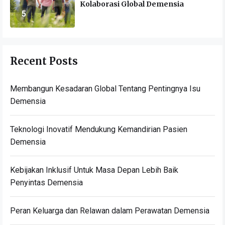
Kolaborasi Global Demensia
5
Recent Posts
Membangun Kesadaran Global Tentang Pentingnya Isu
Demensia
Teknologi Inovatif Mendukung Kemandirian Pasien
Demensia
Kebijakan Inklusif Untuk Masa Depan Lebih Baik
Penyintas Demensia
Peran Keluarga dan Relawan dalam Perawatan Demensia