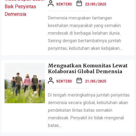
NINTERD
23/05/2025
Demensia merupakan tantangan
kesehatan masyarakat yang semakin
mendesak di berbagai belahan dunia.
Seiring dengan bertambahnya jumlah
penyintas, kebutuhan akan kebijakan...
Menguatkan Komunitas Lewat
Kolaborasi Global Demensia
NINTERD
21/05/2025
Di tengah meningkatnya jumlah penyintas
demensia secara global, kebutuhan akan
pendekatan lintas batas semakin
mendesak. Penyakit ini tidak mengenal
batas...