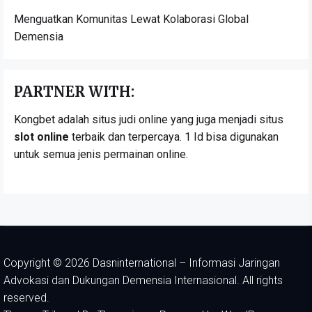
Menguatkan Komunitas Lewat Kolaborasi Global
Demensia
PARTNER WITH:
Kongbet adalah situs judi online yang juga menjadi situs
slot online
terbaik dan terpercaya. 1 Id bisa digunakan
untuk semua jenis permainan online.
Copyright © 2026
Dasninternational – Informasi Jaringan
Advokasi dan Dukungan Demensia Internasional.
All rights
reserved.