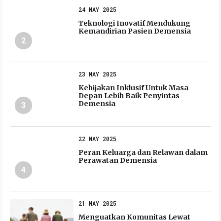
24 MAY 2025
Teknologi Inovatif Mendukung
Kemandirian Pasien Demensia
2
23 MAY 2025
Kebijakan Inklusif Untuk Masa
Depan Lebih Baik Penyintas
Demensia
3
22 MAY 2025
Peran Keluarga dan Relawan dalam
Perawatan Demensia
4
21 MAY 2025
Menguatkan Komunitas Lewat