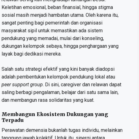
Keletihan emosional, beban finansial, hingga stigma
sosial masih menjadi hambatan utama. Oleh karena itu,
sangat penting bagi pemerintah dan organisasi
masyarakat sipil untuk memastikan ada sistem
pendukung yang memadai, mulai dari konseling,
dukungan kelompok sebaya, hingga penghargaan yang
layak bagi dedikasi mereka.
Salah satu strategi efektif yang kini banyak diadopsi
adalah pembentukan kelompok pendukung lokal atau
peer support group
. Di sini, caregiver dan relawan dapat
saling berbagi pengalaman, belajar dari satu sama lain,
dan membangun rasa solidaritas yang kuat.
Membangun Ekosistem Dukungan yang
Terpadu
Perawatan demensia bukanlah tugas individu, melainkan
tanggung jawab kolektif. Untuk itu, sinergi antara