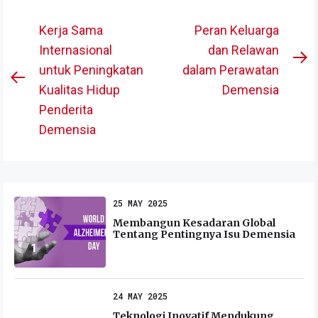
Post
Kerja Sama
Peran Keluarga
navigation
Internasional
dan Relawan
N
untuk Peningkatan
dalam Perawatan
Previous
po
Kualitas Hidup
Demensia
post:
Penderita
Demensia
25 MAY 2025
Membangun Kesadaran Global
Tentang Pentingnya Isu Demensia
1
24 MAY 2025
Teknologi Inovatif Mendukung