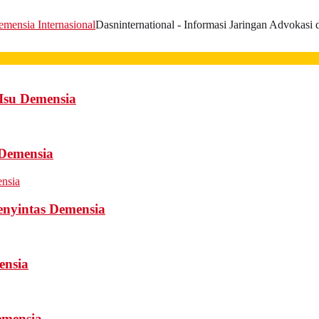
Dasninternational - Informasi Jaringan Advokas
 dan Dukungan Demensia Internasional
Isu Demensia
 Demensia
enyintas Demensia
ensia
emensia