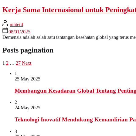
Kerja Sama Internasional untuk Peningka
ninterd
08/01/2025
Demensia adalah salah satu tantangan kesehatan global yang terus men
Posts pagination
1
2
…
27
Next
1
25 May 2025
Membangun Kesadaran Global Tentang Penting
2
24 May 2025
Teknologi Inovatif Mendukung Kemandirian Pa
3