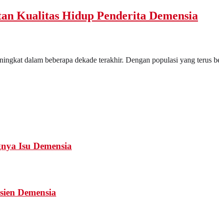
tan Kualitas Hidup Penderita Demensia
ingkat dalam beberapa dekade terakhir. Dengan populasi yang terus ber
nya Isu Demensia
sien Demensia