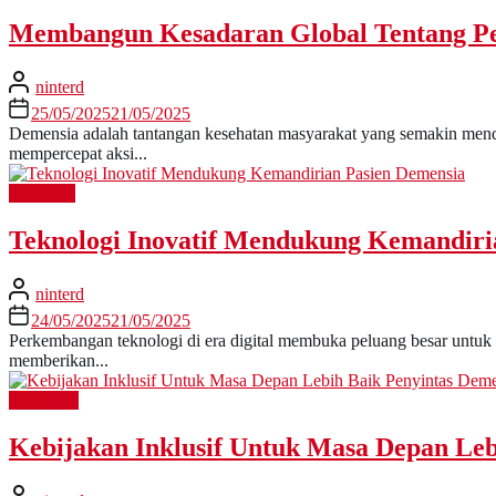
Membangun Kesadaran Global Tentang Pe
ninterd
25/05/2025
21/05/2025
Demensia adalah tantangan kesehatan masyarakat yang semakin mendu
mempercepat aksi...
Informasi
Teknologi Inovatif Mendukung Kemandiri
ninterd
24/05/2025
21/05/2025
Perkembangan teknologi di era digital membuka peluang besar untuk 
memberikan...
Demensia
Kebijakan Inklusif Untuk Masa Depan Leb