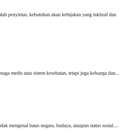
ah penyintas, kebutuhan akan kebijakan yang inklusif dan
a medis atau sistem kesehatan, tetapi juga keluarga dan...
ak mengenal batas negara, budaya, ataupun status sosial....