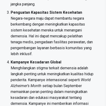
jangka panjang.
Penguatan Kapasitas Sistem Kesehatan
Negara-negara maju dapat membantu negara
berkembang dengan meningkatkan kapasitas
sistem kesehatan mereka untuk menangani
demensia. Hal ini dapat mencakup pelatihan
tenaga medis, pengadaan fasilitas perawatan, dan
pengembangan layanan berbasis komunitas yang
lebih inklusif.
Kampanye Kesadaran Global
Menghilangkan stigma terkait demensia adalah
langkah penting untuk meningkatkan kualitas hidup
penderita. Kampanye internasional seperti
World
Alzheimer’s Month
setiap bulan September
memainkan peran penting dalam meningkatkan
kesadaran dan edukasi masyarakat tentang
demensia. Kampanye ini memberikan informasi