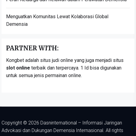
Menguatkan Komunitas Lewat Kolaborasi Global
Demensia
PARTNER WITH:
Kongbet adalah situs judi online yang juga menjadi situs
slot online
terbaik dan terpercaya. 1 Id bisa digunakan
untuk semua jenis permainan online.
Copyright © 2026
Dasninternational – Informasi Jaringan
Advokasi dan Dukungan Demensia Internasional.
All rights