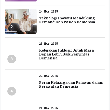
24 MAY 2025
Teknologi Inovatif Mendukung
Kemandirian Pasien Demensia
2
23 MAY 2025
Kebijakan Inklusif Untuk Masa
Depan Lebih Baik Penyintas
Demensia
3
22 MAY 2025
Peran Keluarga dan Relawan dalam
Perawatan Demensia
4
21 MAY 2025