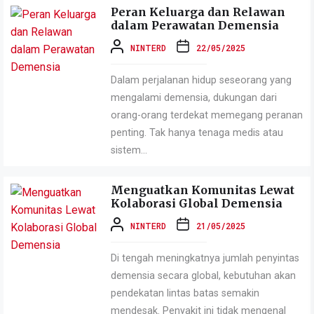
Peran Keluarga dan Relawan
dalam Perawatan Demensia
NINTERD
22/05/2025
Dalam perjalanan hidup seseorang yang
mengalami demensia, dukungan dari
orang-orang terdekat memegang peranan
penting. Tak hanya tenaga medis atau
sistem...
Menguatkan Komunitas Lewat
Kolaborasi Global Demensia
NINTERD
21/05/2025
Di tengah meningkatnya jumlah penyintas
demensia secara global, kebutuhan akan
pendekatan lintas batas semakin
mendesak. Penyakit ini tidak mengenal