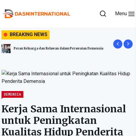
Skip
to
Dasninternational
Menu
the
-
DASNINTERNATIONAL MEMBERIKAN INFORMASI TENTANG
content
Informasi
JARINGAN ADVOKASI DAN DUKUNGAN DEMENSIA
Jaringan
BREAKING NEWS
INTERNASIONAL
Advokasi
dan
Menguatkan Komunitas Lewat Kolaborasi Global Demensia
Dukungan
Demensia
Internasional
DEMENSIA
Kerja Sama Internasional
untuk Peningkatan
Kualitas Hidup Penderita