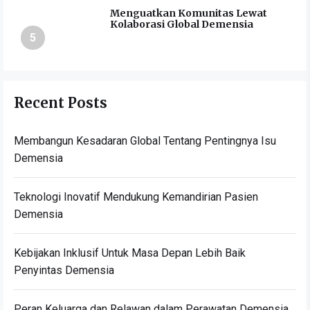
Menguatkan Komunitas Lewat
Kolaborasi Global Demensia
5
Recent Posts
Membangun Kesadaran Global Tentang Pentingnya Isu
Demensia
Teknologi Inovatif Mendukung Kemandirian Pasien
Demensia
Kebijakan Inklusif Untuk Masa Depan Lebih Baik
Penyintas Demensia
Peran Keluarga dan Relawan dalam Perawatan Demensia