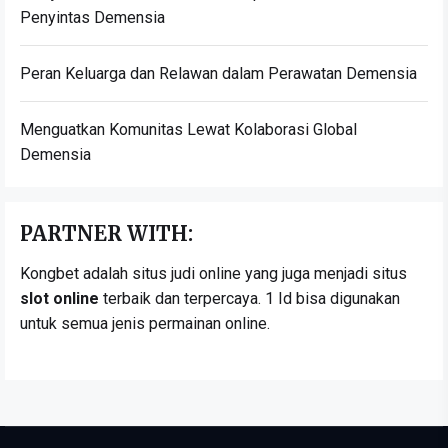
Penyintas Demensia
Peran Keluarga dan Relawan dalam Perawatan Demensia
Menguatkan Komunitas Lewat Kolaborasi Global
Demensia
PARTNER WITH:
Kongbet adalah situs judi online yang juga menjadi situs
slot online
terbaik dan terpercaya. 1 Id bisa digunakan
untuk semua jenis permainan online.