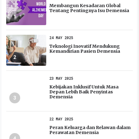
Membangun Kesadaran Global
Tentang Pentingnya Isu Demensia
1
24 MAY 2025
Teknologi Inovatif Mendukung
Kemandirian Pasien Demensia
2
23 MAY 2025
Kebijakan Inklusif Untuk Masa
Depan Lebih Baik Penyintas
Demensia
3
22 MAY 2025
Peran Keluarga dan Relawan dalam
Perawatan Demensia
4