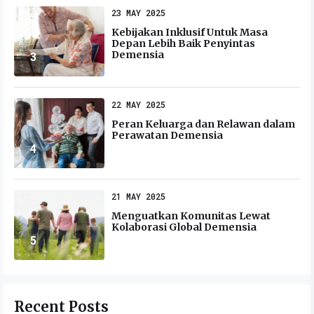
23 MAY 2025
Kebijakan Inklusif Untuk Masa
Depan Lebih Baik Penyintas
Demensia
3
22 MAY 2025
Peran Keluarga dan Relawan dalam
Perawatan Demensia
4
21 MAY 2025
Menguatkan Komunitas Lewat
Kolaborasi Global Demensia
5
Recent Posts