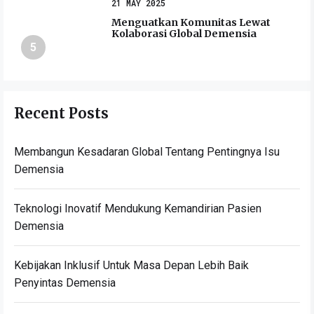
21 MAY 2025
Menguatkan Komunitas Lewat
Kolaborasi Global Demensia
5
Recent Posts
Membangun Kesadaran Global Tentang Pentingnya Isu
Demensia
Teknologi Inovatif Mendukung Kemandirian Pasien
Demensia
Kebijakan Inklusif Untuk Masa Depan Lebih Baik
Penyintas Demensia