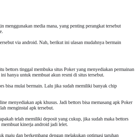
ngin menggunakan media mana, yang penting perangkat tersebut
e.
tersebut via android. Nah, berikut ini ulasan mudahnya bermain
aitu bettors tinggal membuka situs Poker yang menyediakan permainan
 ini hanya untuk membuat akun resmi di situs tersebut.
ors bisa mulai bermain. Lalu jika sudah memiliki banyak chip
line menyediakan apk khusus. Jadi bettors bisa memasang apk Poker
lah menginstal apk tersebut.
apakah telah memiliki deposit yang cukup, jika sudah maka bettors
membuat kinerja android jadi lelet.
tuk maju dan berkembang dengan melakukan optimasi taruhan