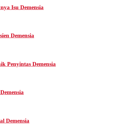
nya Isu Demensia
sien Demensia
ik Penyintas Demensia
 Demensia
al Demensia