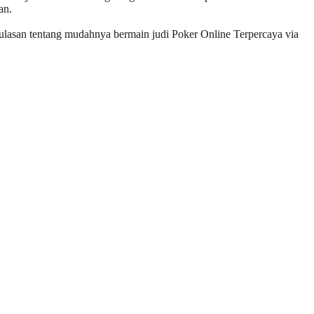
an.
 ulasan tentang mudahnya bermain judi Poker Online Terpercaya via
.