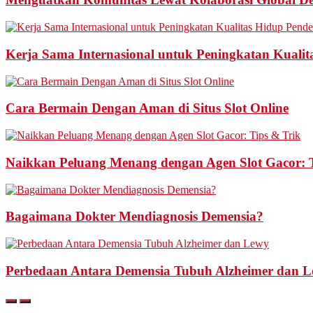
Kerja Sama Internasional untuk Peningkatan Kualit
Cara Bermain Dengan Aman di Situs Slot Online
Naikkan Peluang Menang dengan Agen Slot Gacor: 
Bagaimana Dokter Mendiagnosis Demensia?
Perbedaan Antara Demensia Tubuh Alzheimer dan 