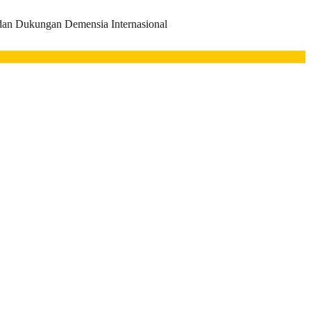
i dan Dukungan Demensia Internasional