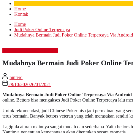
Home
Kontak
Home
Judi Poker Online Terpercaya
Mudahnya Bermain Judi Poker Online Terpercaya Via Android
Judi Poker Online Terpercaya
Mudahnya Bermain Judi Poker Online Ter
ninterd
28/10/2020
26/01/2021
Mudahnya Bermain Judi Poker Online Terpercaya Via Android
online. Bettors bisa mengakses Judi Poker Online Terpercaya lalu men
Untuk rekomendasi, judi Chinese Poker bisa jadi permainan yang seru
terus bermain. Banyak bettors veteran yang telah merasakan sendiri 
|
Lagipula aturan mainnya sangat mudah dan sederhana. Yaitu bettors h
Nantinya penentuan kemenangan akan ditentukan secara otomatis.