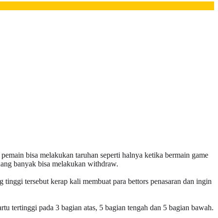
 pemain bisa melakukan taruhan seperti halnya ketika bermain game
menang banyak bisa melakukan withdraw.
tinggi tersebut kerap kali membuat para bettors penasaran dan ingin
tu tertinggi pada 3 bagian atas, 5 bagian tengah dan 5 bagian bawah.