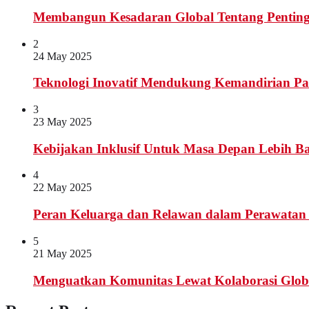
Membangun Kesadaran Global Tentang Penting
2
24 May 2025
Teknologi Inovatif Mendukung Kemandirian Pa
3
23 May 2025
Kebijakan Inklusif Untuk Masa Depan Lebih Ba
4
22 May 2025
Peran Keluarga dan Relawan dalam Perawatan
5
21 May 2025
Menguatkan Komunitas Lewat Kolaborasi Glob