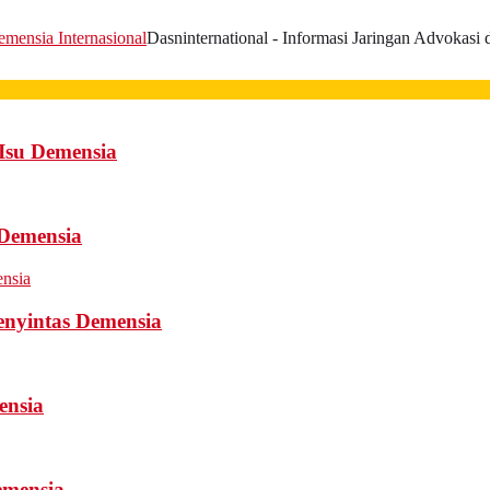
Dasninternational - Informasi Jaringan Advokas
 dan Dukungan Demensia Internasional
Isu Demensia
 Demensia
enyintas Demensia
ensia
emensia