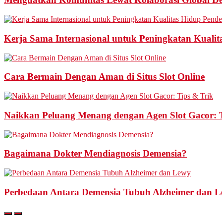
Kerja Sama Internasional untuk Peningkatan Kualit
Cara Bermain Dengan Aman di Situs Slot Online
Naikkan Peluang Menang dengan Agen Slot Gacor: 
Bagaimana Dokter Mendiagnosis Demensia?
Perbedaan Antara Demensia Tubuh Alzheimer dan 