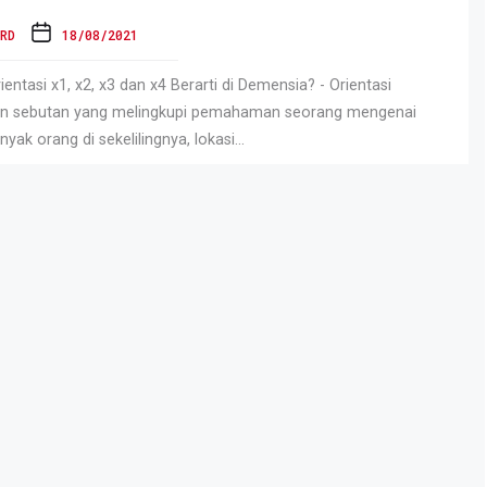
RD
18/08/2021
entasi x1, x2, x3 dan x4 Berarti di Demensia? - Orientasi
n sebutan yang melingkupi pemahaman seorang mengenai
nyak orang di sekelilingnya, lokasi...