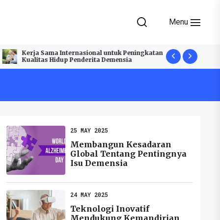
Menu
AL
Kerja Sama Internasional untuk Peningkatan
Cara Berm
Kualitas Hidup Penderita Demensia
Online
25 MAY 2025
Membangun Kesadaran
Global Tentang Pentingnya
1
Isu Demensia
24 MAY 2025
Teknologi Inovatif
Mendukung Kemandirian