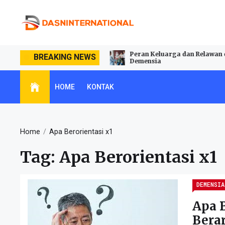
Skip
to
Dasninternational
the
-
DASNINTERNATIONAL MEMBERIKAN INFORMASI TENTANG 
content
Informasi
lusif Untuk Masa Depan Lebih
Peran Keluarga dan Relawan 
Jaringan
BREAKING NEWS
as Demensia
Demensia
Advokasi
dan
HOME
KONTAK
Dukungan
Demensia
Internasional
Home
Apa Berorientasi x1
Tag:
Apa Berorientasi x1
DEMENSIA
Apa B
Berar