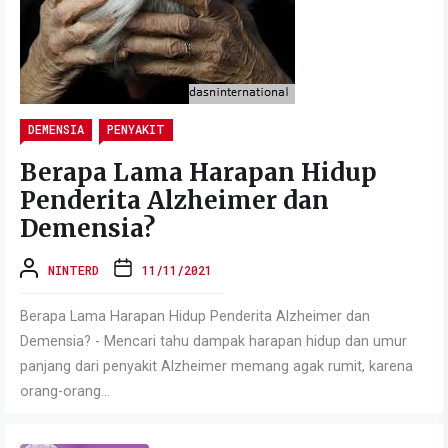
DEMENSIA
PENYAKIT
Berapa Lama Harapan Hidup
Penderita Alzheimer dan
Demensia?
NINTERD
11/11/2021
Berapa Lama Harapan Hidup Penderita Alzheimer dan
Demensia? - Mencari tahu dampak harapan hidup dan umur
panjang dari penyakit Alzheimer memang agak rumit, karena
orang-orang...