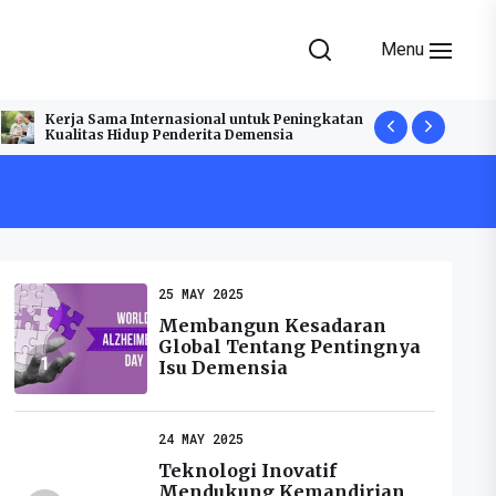
Menu
AL
Kerja Sama Internasional untuk Peningkatan
Cara Berm
Kualitas Hidup Penderita Demensia
Online
25 MAY 2025
Membangun Kesadaran
Global Tentang Pentingnya
1
Isu Demensia
24 MAY 2025
Teknologi Inovatif
Mendukung Kemandirian