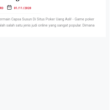
RD
01/11/2020
Bermain Capsa Susun Di Situs Poker Uang Asli! - Game poker
lah salah satu jenis judi online yang sangat popular. Dimana