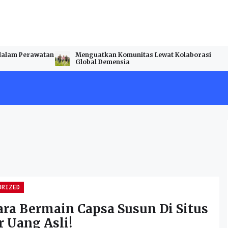
JARINGAN ADVOKASI DAN DUKUNGAN DEMENSIA INTERNASION
dalam Perawatan
Menguatkan Komunitas Lewat Kolaborasi
Global Demensia
ORIZED
ara Bermain Capsa Susun Di Situs
 Uang Asli!