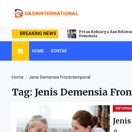
Skip
to
Dasninternational
the
-
DASNINTERNATIONAL MEMBERIKAN INFORMASI TENTANG 
content
Informasi
lusif Untuk Masa Depan Lebih
Peran Keluarga dan Relawan 
Jaringan
BREAKING NEWS
as Demensia
Demensia
Advokasi
dan
HOME
KONTAK
Dukungan
Demensia
Internasional
Home
Jenis Demensia Frontotemporal
Tag:
Jenis Demensia Fro
INFORMAS
Jeni