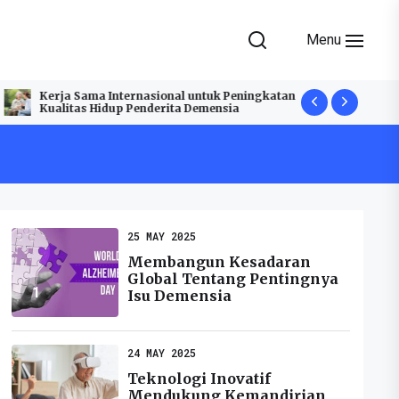
Menu
AL
Kerja Sama Internasional untuk Peningkatan
Cara Berm
Kualitas Hidup Penderita Demensia
Online
25 MAY 2025
Membangun Kesadaran
Global Tentang Pentingnya
1
Isu Demensia
24 MAY 2025
Teknologi Inovatif
Mendukung Kemandirian