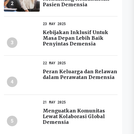
2
Pasien Demensia
23 MAY 2025
Kebijakan Inklusif Untuk
Masa Depan Lebih Baik
3
Penyintas Demensia
22 MAY 2025
Peran Keluarga dan Relawan
dalam Perawatan Demensia
4
21 MAY 2025
Menguatkan Komunitas
Lewat Kolaborasi Global
5
Demensia