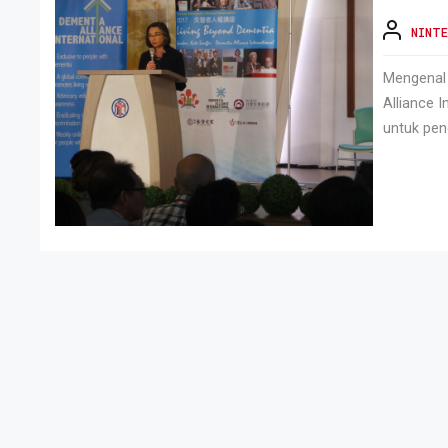
NINTE
Mengenal 
Alliance I
untuk pen