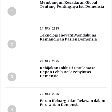
Membangun Kesadaran Global
Tentang Pentingnya Isu Demensia
1
24 MAY 2025
Teknologi Inovatif Mendukung
Kemandirian Pasien Demensia
2
23 MAY 2025
Kebijakan Inklusif Untuk Masa
Depan Lebih Baik Penyintas
Demensia
3
22 MAY 2025
Peran Keluarga dan Relawan dalam
Perawatan Demensia
4