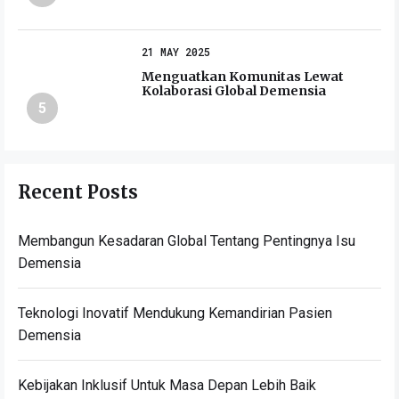
21 MAY 2025
Menguatkan Komunitas Lewat
Kolaborasi Global Demensia
5
Recent Posts
Membangun Kesadaran Global Tentang Pentingnya Isu
Demensia
Teknologi Inovatif Mendukung Kemandirian Pasien
Demensia
Kebijakan Inklusif Untuk Masa Depan Lebih Baik