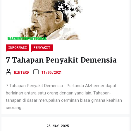
INFORMASI
PENYAKIT
7 Tahapan Penyakit Demensia
NINTERD
11/05/2021
7 Tahapan Penyakit Demensia - Pertanda Alzheimer dapat
berlainan antara satu orang dengan yang lain. Tahapan-
tahapan di dasar merupakan cerminan biasa gimana keahlian
seorang...
25 MAY 2025