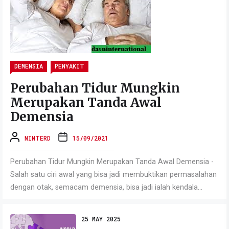
DEMENSIA
PENYAKIT
Perubahan Tidur Mungkin
Merupakan Tanda Awal
Demensia
NINTERD
15/09/2021
Perubahan Tidur Mungkin Merupakan Tanda Awal Demensia -
Salah satu ciri awal yang bisa jadi membuktikan permasalahan
dengan otak, semacam demensia, bisa jadi ialah kendala...
25 MAY 2025