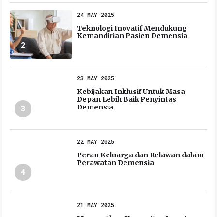
24 MAY 2025
Teknologi Inovatif Mendukung
Kemandirian Pasien Demensia
2
23 MAY 2025
Kebijakan Inklusif Untuk Masa
Depan Lebih Baik Penyintas
Demensia
3
22 MAY 2025
Peran Keluarga dan Relawan dalam
Perawatan Demensia
4
21 MAY 2025