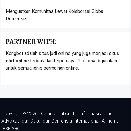
Menguatkan Komunitas Lewat Kolaborasi Global
Demensia
PARTNER WITH:
Kongbet adalah situs judi online yang juga menjadi situs
slot online
terbaik dan terpercaya. 1 Id bisa digunakan
untuk semua jenis permainan online.
Copyright © 2026
Dasninternational – Informasi Jaringan
Advokasi dan Dukungan Demensia Internasional.
All rights
reserved.