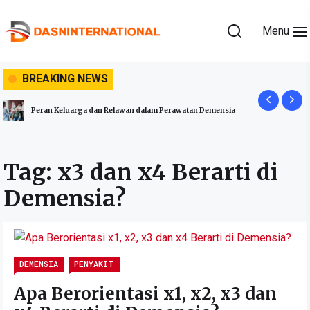
Skip
to
Dasninternational
Menu
the
-
DASNINTERNATIONAL MEMBERIKAN INFORMASI TENTANG
content
Informasi
JARINGAN ADVOKASI DAN DUKUNGAN DEMENSIA
Jaringan
BREAKING NEWS
INTERNASIONAL
Advokasi
dan
Peran Keluarga dan Relawan dalam Perawatan Demensia
Dukungan
Demensia
Internasional
Tag:
x3 dan x4 Berarti di
Demensia?
DEMENSIA
PENYAKIT
Apa Berorientasi x1, x2, x3 dan