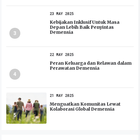
23 MAY 2025
Kebijakan Inklusif Untuk Masa
Depan Lebih Baik Penyintas
Demensia
3
22 MAY 2025
Peran Keluarga dan Relawan dalam
Perawatan Demensia
4
21 MAY 2025
Menguatkan Komunitas Lewat
Kolaborasi Global Demensia
5