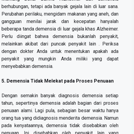
berhubungan, tetapi ada banyak gejala lain di luar sana.
Perubahan perilaku, mengidam makanan yang aneh, dan
gangguan menilai jarak dan kecepatan hanyalah
beberapa tanda demensia di luar gejala khas Alzheimer.
Perlu diingat bahwa demensia bukanlah penyakit,
melainkan akibat dari puncak penyakit lain . Periksa
dengan dokter Anda untuk menentukan apakah ada
penyakit yang mungkin Anda miliki yang dapat
menyebabkan demensia.
5. Demensia Tidak Melekat pada Proses Penuaan
Dengan semakin banyak diagnosis demensia setiap
tahun, sepertinya demensia adalah bagian dari proses
penuaan alami. Lagi pula, sebagian besar waktu hanya
orang tua yang didiagnosis menderita demensia. Namun
pada kenyataannya, demensia tidak disebabkan oleh
penuaan. Ini disebabkan oleh penyakit lain yang