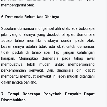
mempengaruhi otak.
6. Demensia Belum Ada Obatnya
Sebelum demensia mengambil alih otak, ada beberapa
jalur yang dilaluinya, yang disebut tahapan. Sementara
setiap tahap memiliki efeknya sendiri pada otak,
kesamaannya adalah tidak ada obat untuk demensia,
tidak peduli di tahap apa. Tapi jangan kehilangan
harapan. Menangkap demensia pada tahap awal
membuatnya lebih mudah untuk memperpanjang
perkembangan penyakit. Dan, diagnosis dini dapat
membantu membuat penyakit ini lebih mudah ditangani
dalam jangka panjang.
7. Tetapi Beberapa Penyebab Penyakit Dapat
Disembuhkan