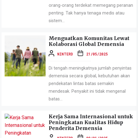
orang-orang terdekat memegang peranan
penting. Tak hanya tenaga medis atau
sistem...
Menguatkan Komunitas Lewat
Kolaborasi Global Demensia
NINTERD
21/05/2025
Di tengah meningkatnya jumlah penyintas
demensia secara global, kebutuhan akan
pendekatan lintas batas semakin
mendesak. Penyakit ini tidak mengenal
batas...
Kerja Sama Internasional untuk
Peningkatan Kualitas Hidup
Penderita Demensia
NINTERD
08/01/2025