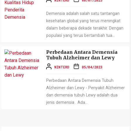
Demensia adalah salah satu tantangan
kesehatan global yang terus meningkat
dalam beberapa dekade terakhir. Dengan
populasi yang terus bertambah tua...
Perbedaan Antara Demensia
Tubuh Alzheimer dan Lewy
NINTERD
05/04/2023
Perbedaan Antara Demensia Tubuh
Alzheimer dan Lewy - Penyakit Alzheimer
dan demensia tubuh Lewy adalah dua
jenis demensia . Ada...