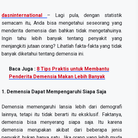
dasninternational
– Lagi pula, dengan statistik
semacam itu, Anda bisa mengetahui seseorang yang
menderita demensia dan bahkan tidak mengetahuinya.
Ingin tahu lebih banyak tentang penyakit yang
menjangkiti jutaan orang? Lihatlah fakta-fakta yang tidak
banyak diketahui tentang demensia ini.
Baca Juga :
8 Tips Praktis untuk Membantu
Penderita Demensia Makan Lebih Banyak
1. Demensia Dapat Mempengaruhi Siapa Saja
Demensia memengaruhi lansia lebih dari demografi
lainnya, tetapi itu tidak berarti itu eksklusif. Faktanya,
demensia bisa menyerang siapa saja. Itu karena
demensia merupakan akibat dari beberapa jenis
penyakit, bukan hanya satu. Jika orang yang lebih muda