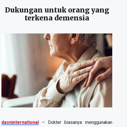
Dukungan untuk orang yang
terkena demensia
dasninternational
– Dokter biasanya menggunakan