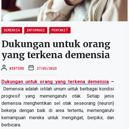
DEMENSIA
INFORMASI
PENYAKIT
Dukungan untuk orang
yang terkena demensia
NINTERD
27/03/2023
Dukungan untuk orang yang terkena demensia
–
Demensia adalah istilah umum untuk berbagai kondisi
progresif yang memengaruhi otak. Setiap jenis
demensia menghentikan sel otak seseorang (neuron)
bekerja dengan baik di area tertentu, memengaruhi
kemampuan mereka untuk mengingat, berpikir, dan
berbicara.