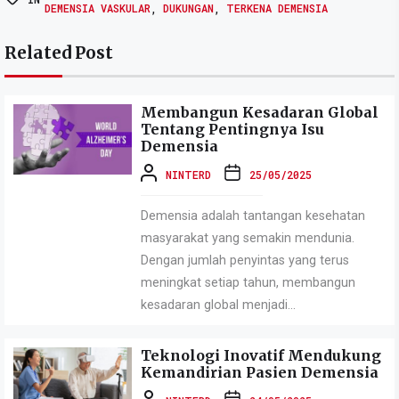
DEMENSIA VASKULAR
,
DUKUNGAN
,
TERKENA DEMENSIA
Related Post
Membangun Kesadaran Global
Tentang Pentingnya Isu
Demensia
NINTERD
25/05/2025
Demensia adalah tantangan kesehatan
masyarakat yang semakin mendunia.
Dengan jumlah penyintas yang terus
meningkat setiap tahun, membangun
kesadaran global menjadi...
Teknologi Inovatif Mendukung
Kemandirian Pasien Demensia