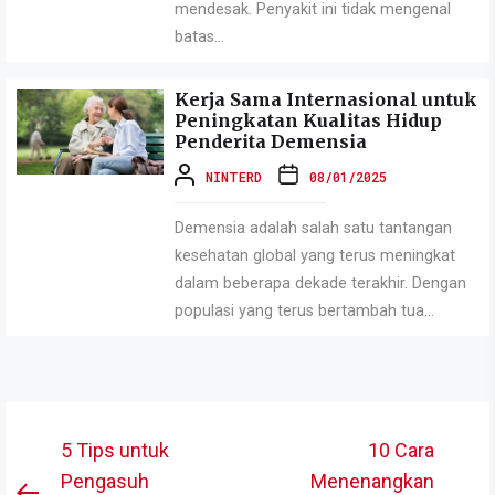
mendesak. Penyakit ini tidak mengenal
batas...
Kerja Sama Internasional untuk
Peningkatan Kualitas Hidup
Penderita Demensia
NINTERD
08/01/2025
Demensia adalah salah satu tantangan
kesehatan global yang terus meningkat
dalam beberapa dekade terakhir. Dengan
populasi yang terus bertambah tua...
Post
5 Tips untuk
10 Cara
navigation
Pengasuh
Menenangkan