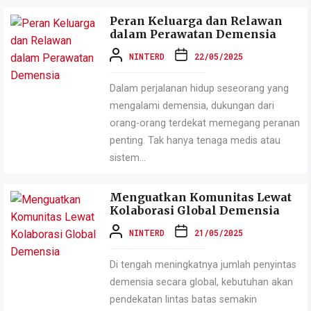
Peran Keluarga dan Relawan
dalam Perawatan Demensia
NINTERD
22/05/2025
Dalam perjalanan hidup seseorang yang
mengalami demensia, dukungan dari
orang-orang terdekat memegang peranan
penting. Tak hanya tenaga medis atau
sistem...
Menguatkan Komunitas Lewat
Kolaborasi Global Demensia
NINTERD
21/05/2025
Di tengah meningkatnya jumlah penyintas
demensia secara global, kebutuhan akan
pendekatan lintas batas semakin