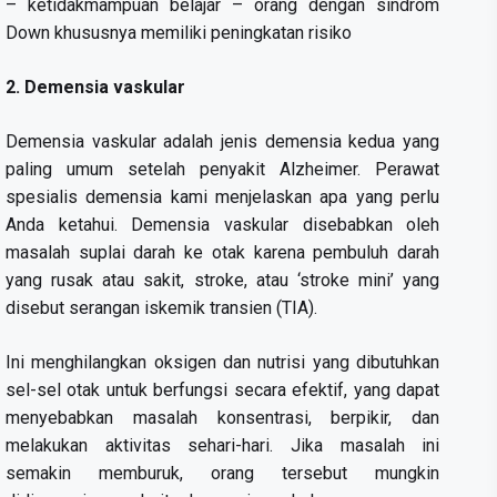
– ketidakmampuan belajar – orang dengan sindrom
Down khususnya memiliki peningkatan risiko
2. Demensia vaskular
Demensia vaskular adalah jenis demensia kedua yang
paling umum setelah penyakit Alzheimer. Perawat
spesialis demensia kami menjelaskan apa yang perlu
Anda ketahui. Demensia vaskular disebabkan oleh
masalah suplai darah ke otak karena pembuluh darah
yang rusak atau sakit, stroke, atau ‘stroke mini’ yang
disebut serangan iskemik transien (TIA).
Ini menghilangkan oksigen dan nutrisi yang dibutuhkan
sel-sel otak untuk berfungsi secara efektif, yang dapat
menyebabkan masalah konsentrasi, berpikir, dan
melakukan aktivitas sehari-hari. Jika masalah ini
semakin memburuk, orang tersebut mungkin