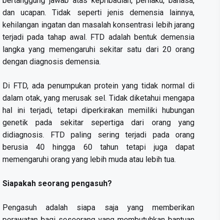
bertanggung jawab atas kepribadian, perilaku, bahasa,
dan ucapan. Tidak seperti jenis demensia lainnya,
kehilangan ingatan dan masalah konsentrasi lebih jarang
terjadi pada tahap awal. FTD adalah bentuk demensia
langka yang memengaruhi sekitar satu dari 20 orang
dengan diagnosis demensia.
Di FTD, ada penumpukan protein yang tidak normal di
dalam otak, yang merusak sel. Tidak diketahui mengapa
hal ini terjadi, tetapi diperkirakan memiliki hubungan
genetik pada sekitar sepertiga dari orang yang
didiagnosis. FTD paling sering terjadi pada orang
berusia 40 hingga 60 tahun tetapi juga dapat
memengaruhi orang yang lebih muda atau lebih tua.
Siapakah seorang pengasuh?
Pengasuh adalah siapa saja yang memberikan
perawatan bagi seseorang yang membutuhkan bantuan