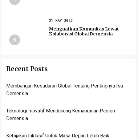
21 MAY 2025
Menguatkan Komunitas Lewat
Kolaborasi Global Demensia
5
Recent Posts
Membangun Kesadaran Global Tentang Pentingnya Isu
Demensia
Teknologi Inovatif Mendukung Kemandirian Pasien
Demensia
Kebijakan Inklusif Untuk Masa Depan Lebih Baik