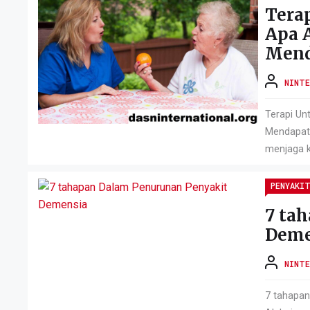
Tera
Apa 
Mend
NINTE
Terapi Un
Mendapatk
menjaga k
PENYAKI
7 ta
Deme
NINTE
7 tahapan