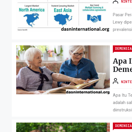
NINTE
Pasar Per
Lewy dipe
prevalens
DEMENSIA
Apa 
Deme
NINTE
Apa Itu T
adalah sa
diinstruk
DEMENSIA