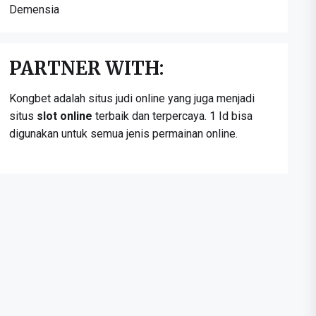
Demensia
PARTNER WITH:
Kongbet adalah situs judi online yang juga menjadi
situs
slot online
terbaik dan terpercaya. 1 Id bisa
digunakan untuk semua jenis permainan online.