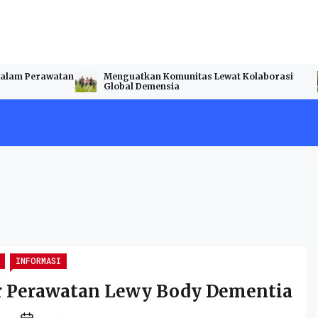
JARINGAN ADVOKASI DAN DUKUNGAN DEMENSIA INTERNASION
dalam Perawatan
Menguatkan Komunitas Lewat Kolaborasi
Global Demensia
INFORMASI
r Perawatan Lewy Body Dementia