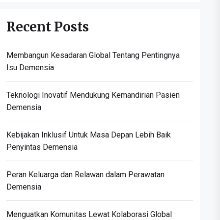
Recent Posts
Membangun Kesadaran Global Tentang Pentingnya
Isu Demensia
Teknologi Inovatif Mendukung Kemandirian Pasien
Demensia
Kebijakan Inklusif Untuk Masa Depan Lebih Baik
Penyintas Demensia
Peran Keluarga dan Relawan dalam Perawatan
Demensia
Menguatkan Komunitas Lewat Kolaborasi Global