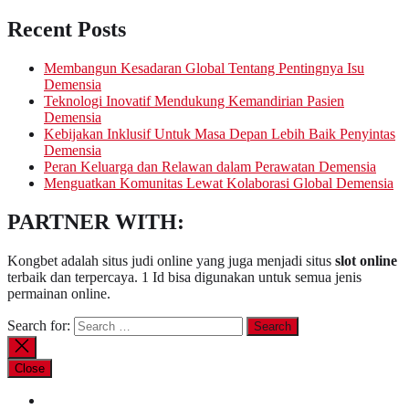
Recent Posts
Membangun Kesadaran Global Tentang Pentingnya Isu
Demensia
Teknologi Inovatif Mendukung Kemandirian Pasien
Demensia
Kebijakan Inklusif Untuk Masa Depan Lebih Baik Penyintas
Demensia
Peran Keluarga dan Relawan dalam Perawatan Demensia
Menguatkan Komunitas Lewat Kolaborasi Global Demensia
PARTNER WITH:
Kongbet adalah situs judi online yang juga menjadi situs
slot online
terbaik dan terpercaya. 1 Id bisa digunakan untuk semua jenis
permainan online.
Search for:
Close