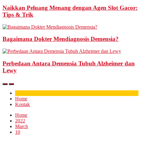
Naikkan Peluang Menang dengan Agen Slot Gacor:
Tips & Trik
Bagaimana Dokter Mendiagnosis Demensia?
Perbedaan Antara Demensia Tubuh Alzheimer dan
Lewy
Home
Kontak
Home
2022
March
10