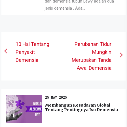
dan demensia tubuh Lewy adalah dua
jenis demensia . Ada...
Post
10 Hal Tentang
Perubahan Tidur
navigation
Penyakit
Mungkin
Previous
N
Demensia
Merupakan Tanda
post:
po
Awal Demensia
25 MAY 2025
Membangun Kesadaran Global
Tentang Pentingnya Isu Demensia
1