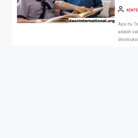
NINTE
Apa Itu T
adalah sa
diinstruk