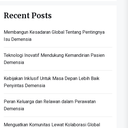
Recent Posts
Membangun Kesadaran Global Tentang Pentingnya
Isu Demensia
Teknologi Inovatif Mendukung Kemandirian Pasien
Demensia
Kebijakan Inklusif Untuk Masa Depan Lebih Baik
Penyintas Demensia
Peran Keluarga dan Relawan dalam Perawatan
Demensia
Menguatkan Komunitas Lewat Kolaborasi Global