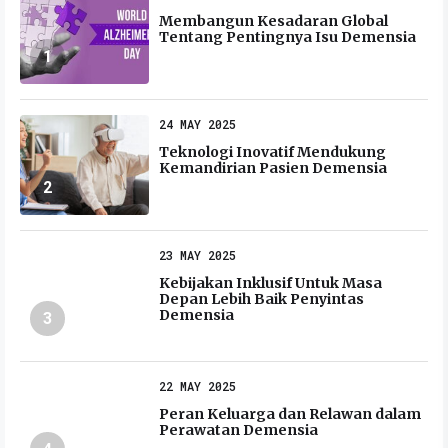
Membangun Kesadaran Global
Tentang Pentingnya Isu Demensia
1
24 MAY 2025
Teknologi Inovatif Mendukung
Kemandirian Pasien Demensia
2
23 MAY 2025
Kebijakan Inklusif Untuk Masa
Depan Lebih Baik Penyintas
Demensia
3
22 MAY 2025
Peran Keluarga dan Relawan dalam
Perawatan Demensia