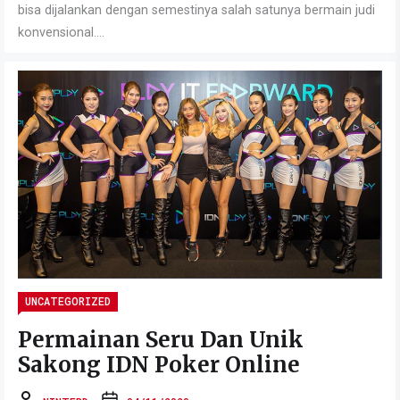
bisa dijalankan dengan semestinya salah satunya bermain judi
konvensional....
UNCATEGORIZED
Permainan Seru Dan Unik
Sakong IDN Poker Online