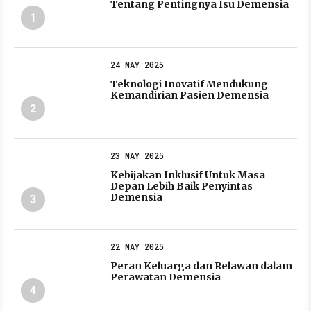
Tentang Pentingnya Isu Demensia
1
24 MAY 2025
Teknologi Inovatif Mendukung
Kemandirian Pasien Demensia
2
23 MAY 2025
Kebijakan Inklusif Untuk Masa
Depan Lebih Baik Penyintas
Demensia
3
22 MAY 2025
Peran Keluarga dan Relawan dalam
Perawatan Demensia
4