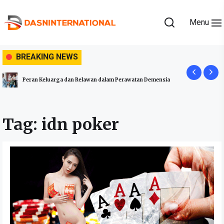
Skip
to
Dasninternational
Menu
the
-
DASNINTERNATIONAL MEMBERIKAN INFORMASI TENTANG
content
Informasi
JARINGAN ADVOKASI DAN DUKUNGAN DEMENSIA
Jaringan
BREAKING NEWS
INTERNASIONAL
Advokasi
dan
Peran Keluarga dan Relawan dalam Perawatan Demensia
Dukungan
Demensia
Internasional
Tag:
idn poker