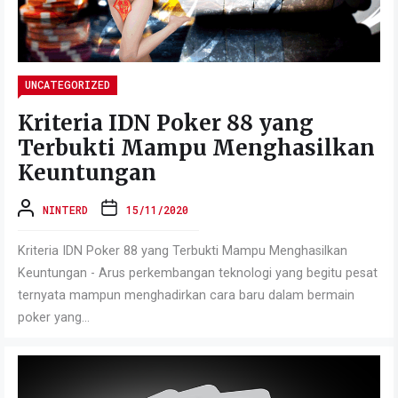
UNCATEGORIZED
Kriteria IDN Poker 88 yang
Terbukti Mampu Menghasilkan
Keuntungan
NINTERD
15/11/2020
Kriteria IDN Poker 88 yang Terbukti Mampu Menghasilkan
Keuntungan - Arus perkembangan teknologi yang begitu pesat
ternyata mampun menghadirkan cara baru dalam bermain
poker yang...