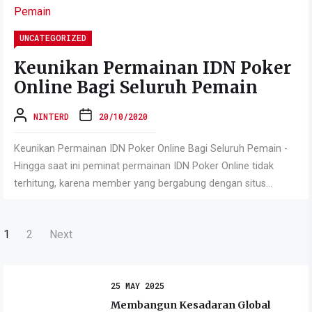
UNCATEGORIZED
Keunikan Permainan IDN Poker
Online Bagi Seluruh Pemain
NINTERD
20/10/2020
Keunikan Permainan IDN Poker Online Bagi Seluruh Pemain -
Hingga saat ini peminat permainan IDN Poker Online tidak
terhitung, karena member yang bergabung dengan situs...
Posts
1
2
Next
pagination
25 MAY 2025
Membangun Kesadaran Global