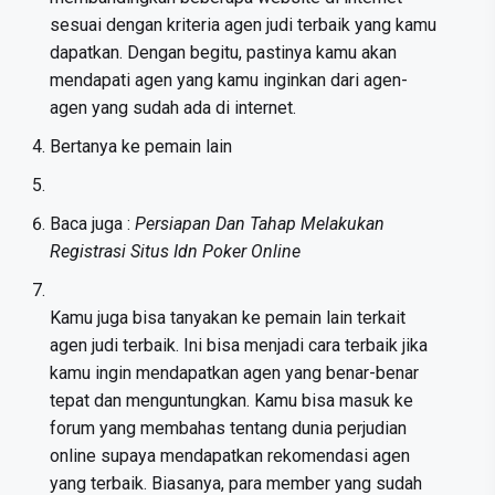
sesuai dengan kriteria agen judi terbaik yang kamu
dapatkan. Dengan begitu, pastinya kamu akan
mendapati agen yang kamu inginkan dari agen-
agen yang sudah ada di internet.
Bertanya ke pemain lain
Baca juga :
Persiapan Dan Tahap Melakukan
Registrasi Situs Idn Poker Online
Kamu juga bisa tanyakan ke pemain lain terkait
agen judi terbaik. Ini bisa menjadi cara terbaik jika
kamu ingin mendapatkan agen yang benar-benar
tepat dan menguntungkan. Kamu bisa masuk ke
forum yang membahas tentang dunia perjudian
online supaya mendapatkan rekomendasi agen
yang terbaik. Biasanya, para member yang sudah