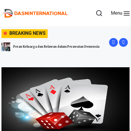
Skip
to
Dasninternational
Menu
the
-
DASNINTERNATIONAL MEMBERIKAN INFORMASI TENTANG
content
Informasi
JARINGAN ADVOKASI DAN DUKUNGAN DEMENSIA
Jaringan
BREAKING NEWS
INTERNASIONAL
Advokasi
dan
Menguatkan Komunitas Lewat Kolaborasi Global Demensia
Dukungan
Demensia
Internasional