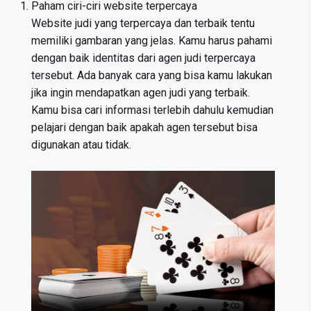
Paham ciri-ciri website terpercaya
Website judi yang terpercaya dan terbaik tentu
memiliki gambaran yang jelas. Kamu harus pahami
dengan baik identitas dari agen judi terpercaya
tersebut. Ada banyak cara yang bisa kamu lakukan
jika ingin mendapatkan agen judi yang terbaik.
Kamu bisa cari informasi terlebih dahulu kemudian
pelajari dengan baik apakah agen tersebut bisa
digunakan atau tidak.