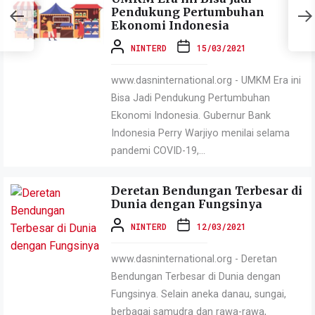
an
Pendukung Pertumbuhan
ne
Ekonomi Indonesia
NINTERD
15/03/2021
www.dasninternational.org - UMKM Era ini
Bisa Jadi Pendukung Pertumbuhan
Ekonomi Indonesia. Gubernur Bank
Indonesia Perry Warjiyo menilai selama
pandemi COVID-19,...
Deretan Bendungan Terbesar di
Dunia dengan Fungsinya
NINTERD
12/03/2021
www.dasninternational.org - Deretan
Bendungan Terbesar di Dunia dengan
Fungsinya. Selain aneka danau, sungai,
berbagai samudra dan rawa-rawa,