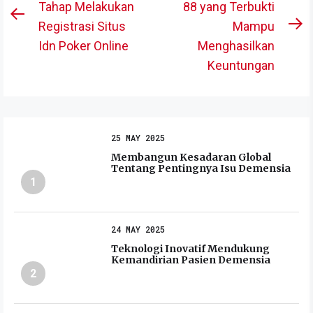
navigation
Tahap Melakukan
88 yang Terbukti
Previous
Registrasi Situs
Mampu
N
post:
Idn Poker Online
Menghasilkan
po
Keuntungan
25 MAY 2025
Membangun Kesadaran Global
Tentang Pentingnya Isu Demensia
1
24 MAY 2025
Teknologi Inovatif Mendukung
Kemandirian Pasien Demensia
2