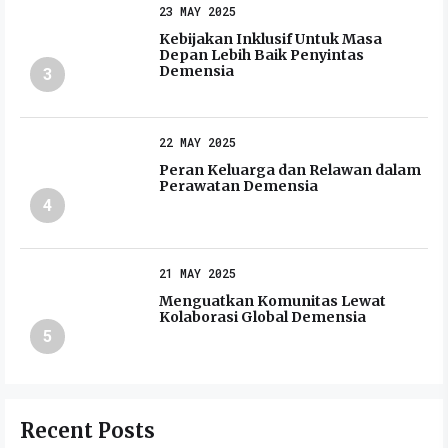
23 MAY 2025
Kebijakan Inklusif Untuk Masa
Depan Lebih Baik Penyintas
Demensia
3
22 MAY 2025
Peran Keluarga dan Relawan dalam
Perawatan Demensia
4
21 MAY 2025
Menguatkan Komunitas Lewat
Kolaborasi Global Demensia
5
Recent Posts