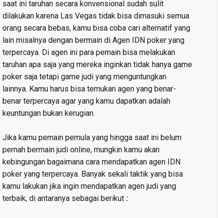
saat ini taruhan secara konvensional sudah sulit
dilakukan karena Las Vegas tidak bisa dimasuki semua
orang secara bebas, kamu bisa coba cari alternatif yang
lain misalnya dengan bermain di Agen IDN poker yang
terpercaya. Di agen ini para pemain bisa melakukan
taruhan apa saja yang mereka inginkan tidak hanya game
poker saja tetapi game judi yang menguntungkan
lainnya. Kamu harus bisa temukan agen yang benar-
benar terpercaya agar yang kamu dapatkan adalah
keuntungan bukan kerugian.
Jika kamu pemain pemula yang hingga saat ini belum
pernah bermain judi online, mungkin kamu akan
kebingungan bagaimana cara mendapatkan agen IDN
poker yang terpercaya. Banyak sekali taktik yang bisa
kamu lakukan jika ingin mendapatkan agen judi yang
terbaik, di antaranya sebagai berikut
: