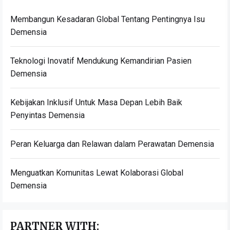
Membangun Kesadaran Global Tentang Pentingnya Isu
Demensia
Teknologi Inovatif Mendukung Kemandirian Pasien
Demensia
Kebijakan Inklusif Untuk Masa Depan Lebih Baik
Penyintas Demensia
Peran Keluarga dan Relawan dalam Perawatan Demensia
Menguatkan Komunitas Lewat Kolaborasi Global
Demensia
PARTNER WITH: