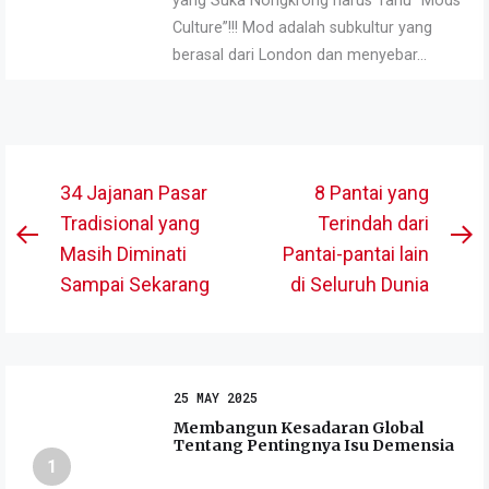
yang Suka Nongkrong harus Tahu “Mods
Culture”!!! Mod adalah subkultur yang
berasal dari London dan menyebar...
Post
34 Jajanan Pasar
8 Pantai yang
navigation
Tradisional yang
Terindah dari
Previous
N
Masih Diminati
Pantai-pantai lain
post:
po
Sampai Sekarang
di Seluruh Dunia
25 MAY 2025
Membangun Kesadaran Global
Tentang Pentingnya Isu Demensia
1