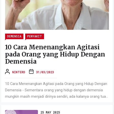
DEMENSIA
PENYAKIT
10 Cara Menenangkan Agitasi
pada Orang yang Hidup Dengan
Demensia
NINTERD
31/03/2023
10 Cara Menenangkan Agitasi pada Orang yang Hidup Dengan
Demensia - Sementara orang yang hidup dengan demensia
mungkin masih menjadi dirinya sendiri, ada kalanya orang tua...
25 MAY 2025