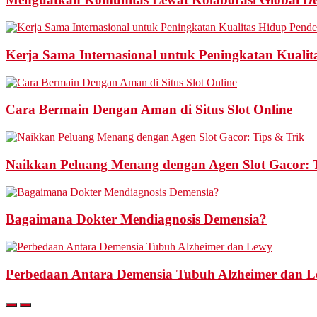
Kerja Sama Internasional untuk Peningkatan Kualit
Cara Bermain Dengan Aman di Situs Slot Online
Naikkan Peluang Menang dengan Agen Slot Gacor: 
Bagaimana Dokter Mendiagnosis Demensia?
Perbedaan Antara Demensia Tubuh Alzheimer dan 