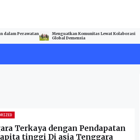
JARINGAN ADVOKASI DAN DUKUNGAN DEMENSIA INTERNASION
dalam Perawatan
Menguatkan Komunitas Lewat Kolaborasi
Global Demensia
ORIZED
gara Terkaya dengan Pendapatan
apita tinggi Di asia Tenggara