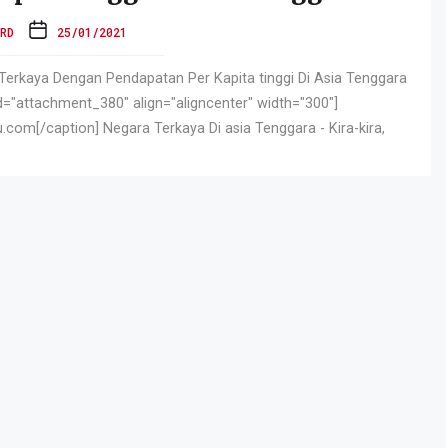
RD
25/01/2021
Terkaya Dengan Pendapatan Per Kapita tinggi Di Asia Tenggara
id="attachment_380" align="aligncenter" width="300"]
u.com[/caption] Negara Terkaya Di asia Tenggara - Kira-kira,