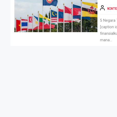
NINTE
5 Negara 
[caption 
finansialk
mana...