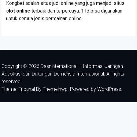
Kongbet adalah situs judi online yang juga menjadi situs
slot online
terbaik dan terpercaya. 1 Id bisa digunakan
untuk semua jenis permainan online.
Copyright © 2026
Dasninternational – Informasi Jaringan
Advokasi dan Dukungan Demensia Internasional.
All rights
reserved.
Theme: Tribunal By
Themeinwp.
Powered by
WordPress.