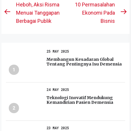
Post
Heboh, Aksi Risma
10 Permasalahan
navigation
Menuai Tanggapan
Ekonomi Pada
Previous
N
Berbagai Publik
Bisnis
post:
po
25 MAY 2025
Membangun Kesadaran Global
Tentang Pentingnya Isu Demensia
1
24 MAY 2025
Teknologi Inovatif Mendukung
Kemandirian Pasien Demensia
2
23 MAY 2025