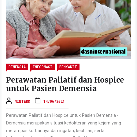
DEMENSIA
INFORMASI
PENYAKIT
Perawatan Paliatif dan Hospice
untuk Pasien Demensia
NINTERD
14/06/2021
Perawatan Paliatif dan Hospice untuk Pasien Demensia -
Demensia merupakan situasi kedokteran yang kejam yang
merampas korbannya dari ingatan, keahlian, serta