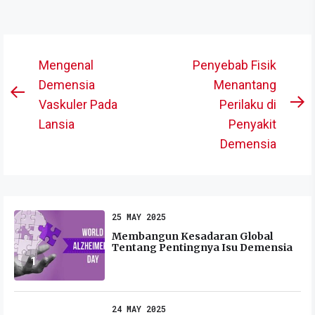
Post
Mengenal
Penyebab Fisik
navigation
Demensia
Menantang
Previous
Vaskuler Pada
Perilaku di
N
post:
Lansia
Penyakit
po
Demensia
25 MAY 2025
Membangun Kesadaran Global
Tentang Pentingnya Isu Demensia
1
24 MAY 2025