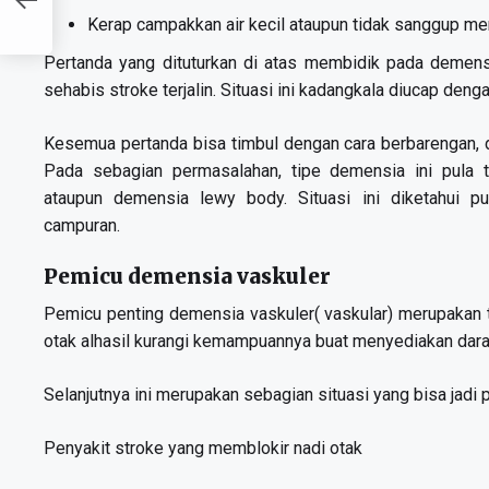
Kerap campakkan air kecil ataupun tidak sanggup me
Pertanda yang dituturkan di atas membidik pada demensi
sehabis stroke terjalin. Situasi ini kadangkala diucap de
Kesemua pertanda bisa timbul dengan cara berbarengan, da
Pada sebagian permasalahan, tipe demensia ini pula t
ataupun demensia lewy body. Situasi ini diketahui 
campuran.
Pemicu demensia vaskuler
Pemicu penting demensia vaskuler( vaskular) merupakan
otak alhasil kurangi kemampuannya buat menyediakan darah 
Selanjutnya ini merupakan sebagian situasi yang bisa jadi
Penyakit stroke yang memblokir nadi otak