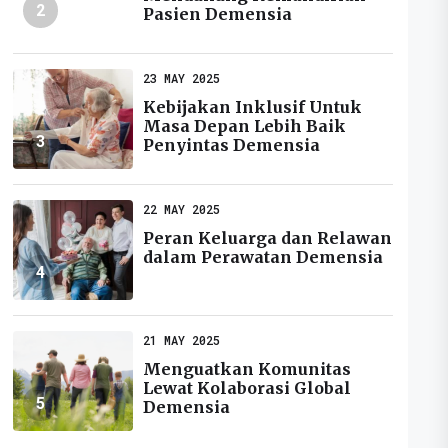
2
Pasien Demensia
23 MAY 2025
Kebijakan Inklusif Untuk
Masa Depan Lebih Baik
3
Penyintas Demensia
22 MAY 2025
Peran Keluarga dan Relawan
dalam Perawatan Demensia
4
21 MAY 2025
Menguatkan Komunitas
Lewat Kolaborasi Global
5
Demensia