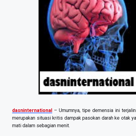
dasninternational
– Umumnya, tipe demensia ini terjalin
merupakan situasi kritis dampak pasokan darah ke otak ya
mati dalam sebagian menit.