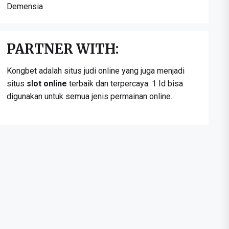
Demensia
PARTNER WITH:
Kongbet adalah situs judi online yang juga menjadi
situs
slot online
terbaik dan terpercaya. 1 Id bisa
digunakan untuk semua jenis permainan online.