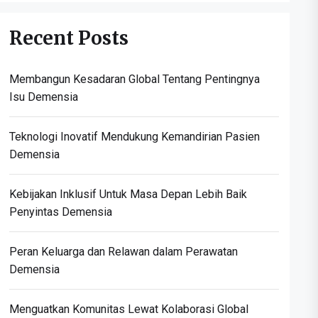
Recent Posts
Membangun Kesadaran Global Tentang Pentingnya
Isu Demensia
Teknologi Inovatif Mendukung Kemandirian Pasien
Demensia
Kebijakan Inklusif Untuk Masa Depan Lebih Baik
Penyintas Demensia
Peran Keluarga dan Relawan dalam Perawatan
Demensia
Menguatkan Komunitas Lewat Kolaborasi Global