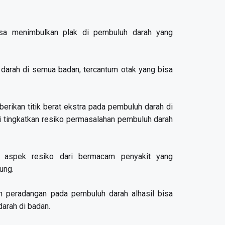
bisa menimbulkan plak di pembuluh darah yang
arah di semua badan, tercantum otak yang bisa
 berikan titik berat ekstra pada pembuluh darah di
ni tingkatkan resiko permasalahan pembuluh darah
 aspek resiko dari bermacam penyakit yang
ung.
 peradangan pada pembuluh darah alhasil bisa
arah di badan.