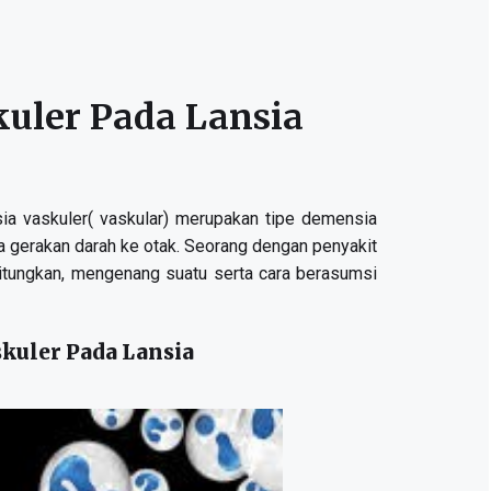
uler Pada Lansia
 vaskuler( vaskular) merupakan tipe demensia
la gerakan darah ke otak. Seorang dengan penyakit
tungkan, mengenang suatu serta cara berasumsi
kuler Pada Lansia