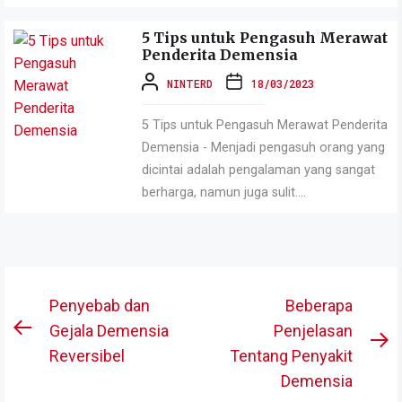
5 Tips untuk Pengasuh Merawat
Penderita Demensia
NINTERD
18/03/2023
5 Tips untuk Pengasuh Merawat Penderita
Demensia - Menjadi pengasuh orang yang
dicintai adalah pengalaman yang sangat
berharga, namun juga sulit....
Post
Penyebab dan
Beberapa
navigation
Gejala Demensia
Penjelasan
Previous
N
Reversibel
Tentang Penyakit
post:
po
Demensia