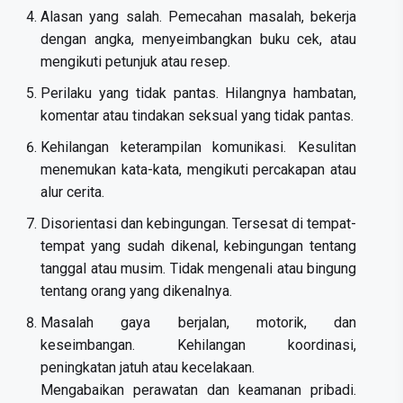
Alasan yang salah. Pemecahan masalah, bekerja
dengan angka, menyeimbangkan buku cek, atau
mengikuti petunjuk atau resep.
Perilaku yang tidak pantas. Hilangnya hambatan,
komentar atau tindakan seksual yang tidak pantas.
Kehilangan keterampilan komunikasi. Kesulitan
menemukan kata-kata, mengikuti percakapan atau
alur cerita.
Disorientasi dan kebingungan. Tersesat di tempat-
tempat yang sudah dikenal, kebingungan tentang
tanggal atau musim. Tidak mengenali atau bingung
tentang orang yang dikenalnya.
Masalah gaya berjalan, motorik, dan
keseimbangan. Kehilangan koordinasi,
peningkatan jatuh atau kecelakaan.
Mengabaikan perawatan dan keamanan pribadi.