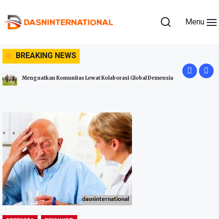
Skip
to
Dasninternational
Menu
the
-
DASNINTERNATIONAL MEMBERIKAN INFORMASI TENTANG
content
Informasi
JARINGAN ADVOKASI DAN DUKUNGAN DEMENSIA
Jaringan
BREAKING NEWS
INTERNASIONAL
Advokasi
dan
Menguatkan Komunitas Lewat Kolaborasi Global Demensia
Dukungan
Demensia
Internasional