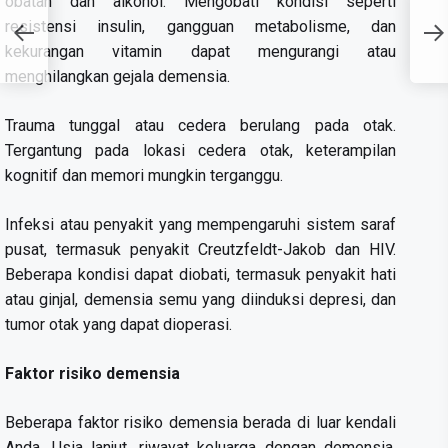
obatan dan alkohol. Mengobati kondisi seperti
resistensi insulin, gangguan metabolisme, dan
kekurangan vitamin dapat mengurangi atau
menghilangkan gejala demensia.
Trauma tunggal atau cedera berulang pada otak.
Tergantung pada lokasi cedera otak, keterampilan
kognitif dan memori mungkin terganggu.
Infeksi atau penyakit yang mempengaruhi sistem saraf
pusat, termasuk penyakit Creutzfeldt-Jakob dan HIV.
Beberapa kondisi dapat diobati, termasuk penyakit hati
atau ginjal, demensia semu yang diinduksi depresi, dan
tumor otak yang dapat dioperasi.
Faktor risiko demensia
Beberapa faktor risiko demensia berada di luar kendali
Anda. Usia lanjut, riwayat keluarga dengan demensia,