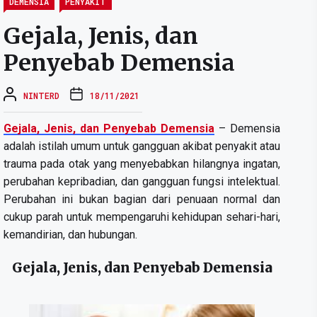
DEMENSIA
PENYAKIT
Gejala, Jenis, dan
Penyebab Demensia
NINTERD
18/11/2021
Gejala, Jenis, dan Penyebab Demensia
– Demensia
adalah istilah umum untuk gangguan akibat penyakit atau
trauma pada otak yang menyebabkan hilangnya ingatan,
perubahan kepribadian, dan gangguan fungsi intelektual.
Perubahan ini bukan bagian dari penuaan normal dan
cukup parah untuk mempengaruhi kehidupan sehari-hari,
kemandirian, dan hubungan.
Gejala, Jenis, dan Penyebab Demensia