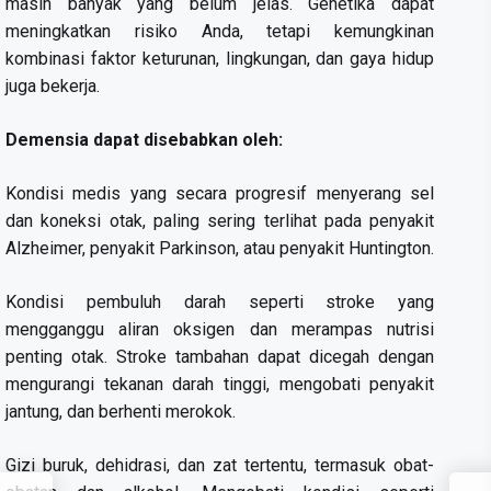
masih banyak yang belum jelas. Genetika dapat
meningkatkan risiko Anda, tetapi kemungkinan
kombinasi faktor keturunan, lingkungan, dan gaya hidup
juga bekerja.
Demensia dapat disebabkan oleh:
Kondisi medis yang secara progresif menyerang sel
dan koneksi otak, paling sering terlihat pada penyakit
Alzheimer, penyakit Parkinson, atau penyakit Huntington.
Kondisi pembuluh darah seperti stroke yang
mengganggu aliran oksigen dan merampas nutrisi
penting otak. Stroke tambahan dapat dicegah dengan
mengurangi tekanan darah tinggi, mengobati penyakit
jantung, dan berhenti merokok.
Gizi buruk, dehidrasi, dan zat tertentu, termasuk obat-