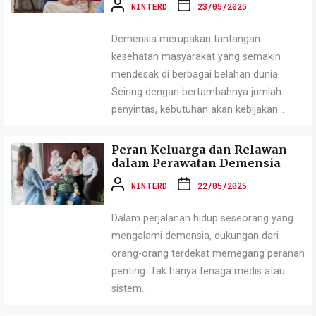
NINTERD
23/05/2025
Demensia merupakan tantangan
kesehatan masyarakat yang semakin
mendesak di berbagai belahan dunia.
Seiring dengan bertambahnya jumlah
penyintas, kebutuhan akan kebijakan...
Peran Keluarga dan Relawan
dalam Perawatan Demensia
NINTERD
22/05/2025
Dalam perjalanan hidup seseorang yang
mengalami demensia, dukungan dari
orang-orang terdekat memegang peranan
penting. Tak hanya tenaga medis atau
sistem...