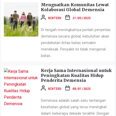
Menguatkan Komunitas Lewat
Kolaborasi Global Demensia
NINTERD
21/05/2025
Di tengah meningkatnya jumlah penyintas
demensia secara global, kebutuhan akan
pendekatan lintas batas semakin
mendesak. Penyakit ini tidak mengenal
batas...
Kerja Sama Internasional untuk
Peningkatan Kualitas Hidup
Penderita Demensia
NINTERD
08/01/2025
Demensia adalah salah satu tantangan
kesehatan global yang terus meningkat
dalam beberapa dekade terakhir. Dengan