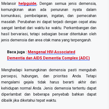
Melansir
helpguide
, Dengan semua jenis demensia,
kemungkinan akan ada penurunan nyata dalam
komunikasi, pembelajaran, ingatan, dan pemecahan
masalah. Perubahan ini dapat terjadi dengan cepat atau
sangat lambat dari waktu ke waktu. Perkembangan dan
hasil bervariasi, tetapi sebagian besar ditentukan oleh
jenis demensia dan area otak mana yang terpengaruh.
Baca juga :
Mengenal HIV-Associated
Dementia dan AIDS Dementia Complex (ADC)
Menghadapi kemungkinan demensia pasti mengubah
persepsi, hubungan, dan prioritas Anda. Tetapi
mengalami gejala tidak harus berarti akhir dari
kehidupan normal Anda. Jenis demensia tertentu dapat
diperlambat dan beberapa penyebab bahkan dapat
dibalik jika diketahui tepat waktu.