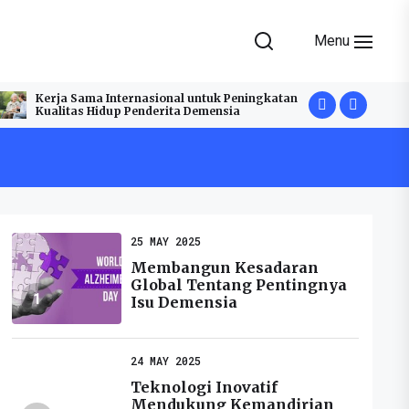
Menu
AL
Cara Bermain Dengan Aman di Situs Slot
Naikkan P
Online
Gacor: Ti
25 MAY 2025
Membangun Kesadaran
Global Tentang Pentingnya
1
Isu Demensia
24 MAY 2025
Teknologi Inovatif
Mendukung Kemandirian