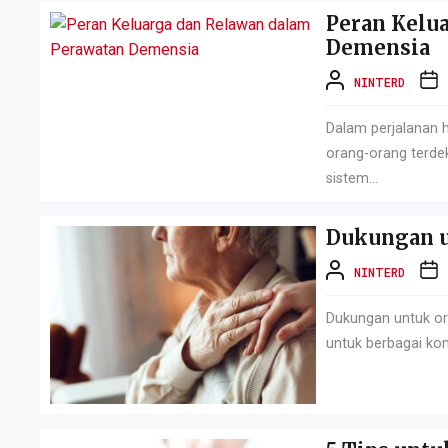
Peran Kelu
Demensia
NINTERD
Dalam perjalanan 
orang-orang terde
sistem...
Dukungan u
NINTERD
Dukungan untuk or
untuk berbagai kon