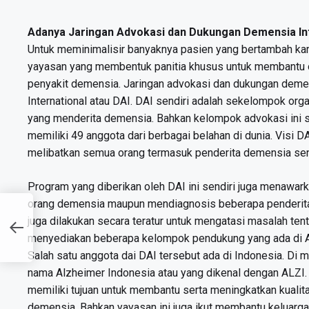
Adanya Jaringan Advokasi dan Dukungan Demensia In
Untuk meminimalisir banyaknya pasien yang bertambah karen
yayasan yang membentuk panitia khusus untuk membantu o
penyakit demensia. Jaringan advokasi dan dukungan demens
International atau DAI. DAI sendiri adalah sekelompok or
yang menderita demensia. Bahkan kelompok advokasi ini s
memiliki 49 anggota dari berbagai belahan di dunia. Visi DA
melibatkan semua orang termasuk penderita demensia send
Program yang diberikan oleh DAI ini sendiri juga menawar
orang demensia maupun mendiagnosis beberapa penderita 
a
juga dilakukan secara teratur untuk mengatasi masalah tent
p
menyediakan beberapa kelompok pendukung yang ada di Au
Salah satu anggota dai DAI tersebut ada di Indonesia. Di m
nama Alzheimer Indonesia atau yang dikenal dengan ALZI. 
memiliki tujuan untuk membantu serta meningkatkan kuali
demensia. Bahkan yayasan ini juga ikut membantu keluarga