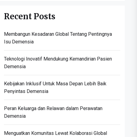
Recent Posts
Membangun Kesadaran Global Tentang Pentingnya
Isu Demensia
Teknologi Inovatif Mendukung Kemandirian Pasien
Demensia
Kebijakan Inklusif Untuk Masa Depan Lebih Baik
Penyintas Demensia
Peran Keluarga dan Relawan dalam Perawatan
Demensia
Menguatkan Komunitas Lewat Kolaborasi Global