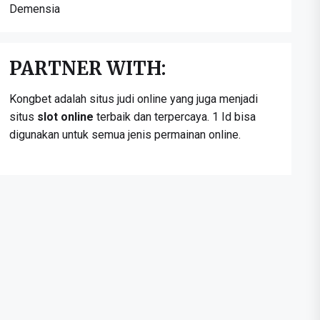
Demensia
PARTNER WITH:
Kongbet adalah situs judi online yang juga menjadi
situs
slot online
terbaik dan terpercaya. 1 Id bisa
digunakan untuk semua jenis permainan online.