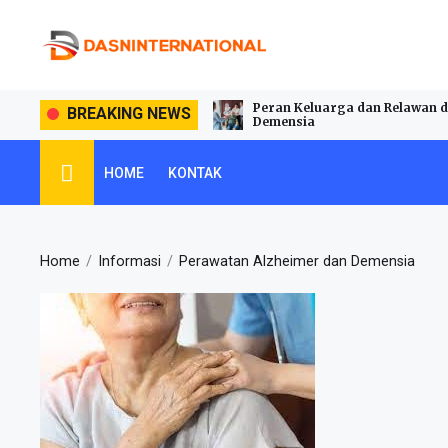
Skip
to
Dasninternational
the
-
DASNINTERNATIONAL MEMBERIKAN INFORMASI TENTANG 
content
Informasi
rga dan Relawan dalam Perawatan
Menguatkan Komunitas Lewa
Jaringan
BREAKING NEWS
Global Demensia
Advokasi
dan
HOME
KONTAK
Dukungan
Demensia
Internasional
Home
Informasi
Perawatan Alzheimer dan Demensia