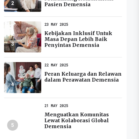
2
Pasien Demensia
23 MAY 2025
Kebijakan Inklusif Untuk
Masa Depan Lebih Baik
3
Penyintas Demensia
22 MAY 2025
Peran Keluarga dan Relawan
dalam Perawatan Demensia
4
21 MAY 2025
Menguatkan Komunitas
Lewat Kolaborasi Global
5
Demensia