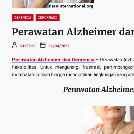
DEMENSIA
INFORMASI
Perawatan Alzheimer da
NINTERD
02/04/2022
Perawatan Alzheimer dan Demensia
– Perawatan Alzh
fleksibilitas. Untuk mengurangi frustrasi, pertimbangk
membatasi pilihan hingga menciptakan lingkungan yang am
Perawatan Alzheime