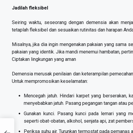
Jadilah fleksibel
Seiring waktu, seseorang dengan demensia akan menjadi
tetaplah fleksibel dan sesuaikan rutinitas dan harapan And
Misalnya, jika dia ingin mengenakan pakaian yang sama s
pakaian yang identik. Jika mandi menemui hambatan, perti
Ciptakan lingkungan yang aman
Demensia merusak penilaian dan keterampilan pemecahan 
Untuk mempromosikan keselamatan:
Mencegah jatuh. Hindari karpet yang berserakan, k
menyebabkan jatuh. Pasang pegangan tangan atau peg
Gunakan kunci. Pasang kunci pada lemari yang m
seperti obat-obatan, alkohol, senjata api, zat pembe
Periksa suhu air. Turunkan termostat pada pemanas a