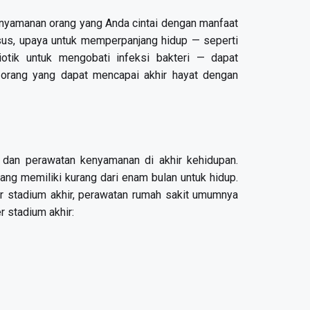
nyamanan orang yang Anda cintai dengan manfaat
sus, upaya untuk memperpanjang hidup — seperti
iotik untuk mengobati infeksi bakteri — dapat
-orang yang dapat mencapai akhir hayat dengan
dan perawatan kenyamanan di akhir kehidupan.
ang memiliki kurang dari enam bulan untuk hidup.
er stadium akhir, perawatan rumah sakit umumnya
 stadium akhir: