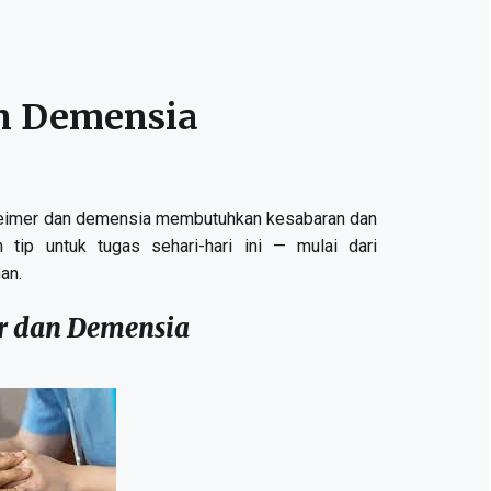
n Demensia
eimer dan demensia membutuhkan kesabaran dan
an tip untuk tugas sehari-hari ini — mulai dari
an.
r dan Demensia