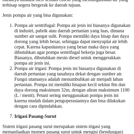
terhisap segera bergerak ke daerah tujuan.
Jenis pompa air yang bisa digunakan:
Pompa air sentrifugal: Pompa air jenis ini biasanya digunakan
di industri, pabrik atau daerah pertanian yang luas, dimana
sumber air sangat sulit. Pompa memiliki daya hisap dan daya
dorong yang lebih besar, sehingga dapat menyuplai air lebih
cepat. Karena kapasitasnya yang besar maka daya yang
dibutuhkan agar pompa sentrifugal bekerja juga besar.
Biasanya, dibutuhkan mesin diesel untuk menggerakkan
pompa air jenis ini.
Pompa air irigasi: Pompa jenis ini biasanya digunakan di
daerah pertanian yang tanahnya dekat dengan sumber air.
Fungsi utamanya adalah menumbuhkan air menjadi lahan
pertanian. Pompa ini memiliki hisapan kecil sekitar 8m dan
daya dorong maksimum 32m, dengan aliran maksimum 1100
(L / menit). Petani sering menggunakan pompa jenis ini
karena mudah dalam pengoperasiannya dan bisa dilakukan
dengan cara dipindahkan.
Irigasi Pasang-Surut
Sistem irigasi pasang surut merupakan sistem irigasi yang
memanfaatkan momen pasang surut untuk mengisi (bendungan)