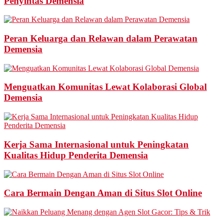
Penyintas Demensia
Peran Keluarga dan Relawan dalam Perawatan
Demensia
Menguatkan Komunitas Lewat Kolaborasi Global
Demensia
Kerja Sama Internasional untuk Peningkatan
Kualitas Hidup Penderita Demensia
Cara Bermain Dengan Aman di Situs Slot Online