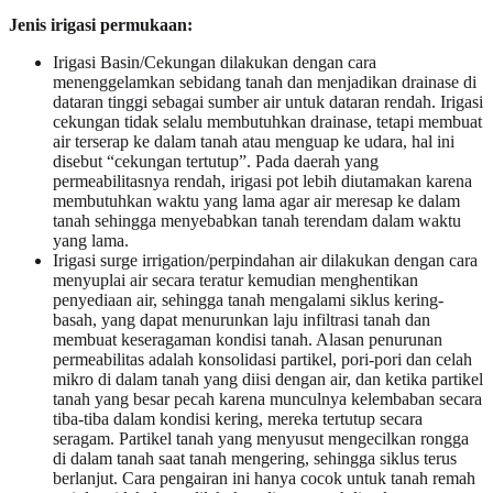
Jenis irigasi permukaan:
Irigasi Basin/Cekungan dilakukan dengan cara
menenggelamkan sebidang tanah dan menjadikan drainase di
dataran tinggi sebagai sumber air untuk dataran rendah. Irigasi
cekungan tidak selalu membutuhkan drainase, tetapi membuat
air terserap ke dalam tanah atau menguap ke udara, hal ini
disebut “cekungan tertutup”. Pada daerah yang
permeabilitasnya rendah, irigasi pot lebih diutamakan karena
membutuhkan waktu yang lama agar air meresap ke dalam
tanah sehingga menyebabkan tanah terendam dalam waktu
yang lama.
Irigasi surge irrigation/perpindahan air dilakukan dengan cara
menyuplai air secara teratur kemudian menghentikan
penyediaan air, sehingga tanah mengalami siklus kering-
basah, yang dapat menurunkan laju infiltrasi tanah dan
membuat keseragaman kondisi tanah. Alasan penurunan
permeabilitas adalah konsolidasi partikel, pori-pori dan celah
mikro di dalam tanah yang diisi dengan air, dan ketika partikel
tanah yang besar pecah karena munculnya kelembaban secara
tiba-tiba dalam kondisi kering, mereka tertutup secara
seragam. Partikel tanah yang menyusut mengecilkan rongga
di dalam tanah saat tanah mengering, sehingga siklus terus
berlanjut. Cara pengairan ini hanya cocok untuk tanah remah