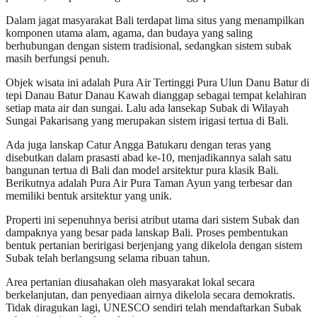
Dalam jagat masyarakat Bali terdapat lima situs yang menampilkan
komponen utama alam, agama, dan budaya yang saling
berhubungan dengan sistem tradisional, sedangkan sistem subak
masih berfungsi penuh.
Objek wisata ini adalah Pura Air Tertinggi Pura Ulun Danu Batur di
tepi Danau Batur Danau Kawah dianggap sebagai tempat kelahiran
setiap mata air dan sungai. Lalu ada lansekap Subak di Wilayah
Sungai Pakarisang yang merupakan sistem irigasi tertua di Bali.
Ada juga lanskap Catur Angga Batukaru dengan teras yang
disebutkan dalam prasasti abad ke-10, menjadikannya salah satu
bangunan tertua di Bali dan model arsitektur pura klasik Bali.
Berikutnya adalah Pura Air Pura Taman Ayun yang terbesar dan
memiliki bentuk arsitektur yang unik.
Properti ini sepenuhnya berisi atribut utama dari sistem Subak dan
dampaknya yang besar pada lanskap Bali. Proses pembentukan
bentuk pertanian beririgasi berjenjang yang dikelola dengan sistem
Subak telah berlangsung selama ribuan tahun.
Area pertanian diusahakan oleh masyarakat lokal secara
berkelanjutan, dan penyediaan airnya dikelola secara demokratis.
Tidak diragukan lagi, UNESCO sendiri telah mendaftarkan Subak