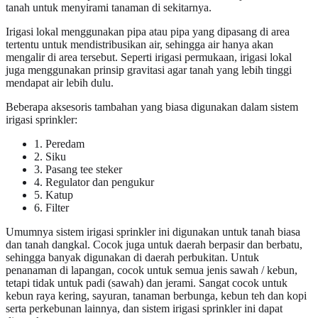
tanah untuk menyirami tanaman di sekitarnya.
Irigasi lokal menggunakan pipa atau pipa yang dipasang di area
tertentu untuk mendistribusikan air, sehingga air hanya akan
mengalir di area tersebut. Seperti irigasi permukaan, irigasi lokal
juga menggunakan prinsip gravitasi agar tanah yang lebih tinggi
mendapat air lebih dulu.
Beberapa aksesoris tambahan yang biasa digunakan dalam sistem
irigasi sprinkler:
1. Peredam
2. Siku
3. Pasang tee steker
4. Regulator dan pengukur
5. Katup
6. Filter
Umumnya sistem irigasi sprinkler ini digunakan untuk tanah biasa
dan tanah dangkal. Cocok juga untuk daerah berpasir dan berbatu,
sehingga banyak digunakan di daerah perbukitan. Untuk
penanaman di lapangan, cocok untuk semua jenis sawah / kebun,
tetapi tidak untuk padi (sawah) dan jerami. Sangat cocok untuk
kebun raya kering, sayuran, tanaman berbunga, kebun teh dan kopi
serta perkebunan lainnya, dan sistem irigasi sprinkler ini dapat