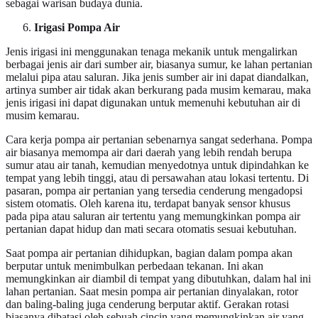
sebagai warisan budaya dunia.
Irigasi Pompa Air
Jenis irigasi ini menggunakan tenaga mekanik untuk mengalirkan
berbagai jenis air dari sumber air, biasanya sumur, ke lahan pertanian
melalui pipa atau saluran. Jika jenis sumber air ini dapat diandalkan,
artinya sumber air tidak akan berkurang pada musim kemarau, maka
jenis irigasi ini dapat digunakan untuk memenuhi kebutuhan air di
musim kemarau.
Cara kerja pompa air pertanian sebenarnya sangat sederhana. Pompa
air biasanya memompa air dari daerah yang lebih rendah berupa
sumur atau air tanah, kemudian menyedotnya untuk dipindahkan ke
tempat yang lebih tinggi, atau di persawahan atau lokasi tertentu. Di
pasaran, pompa air pertanian yang tersedia cenderung mengadopsi
sistem otomatis. Oleh karena itu, terdapat banyak sensor khusus
pada pipa atau saluran air tertentu yang memungkinkan pompa air
pertanian dapat hidup dan mati secara otomatis sesuai kebutuhan.
Saat pompa air pertanian dihidupkan, bagian dalam pompa akan
berputar untuk menimbulkan perbedaan tekanan. Ini akan
memungkinkan air diambil di tempat yang dibutuhkan, dalam hal ini
lahan pertanian. Saat mesin pompa air pertanian dinyalakan, rotor
dan baling-baling juga cenderung berputar aktif. Gerakan rotasi
biasanya dibatasi oleh sebuah cincin yang memungkinkan air yang