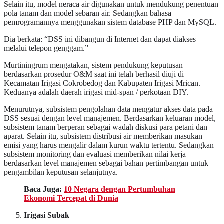
Selain itu, model neraca air digunakan untuk mendukung penentuan
pola tanam dan model sebaran air. Sedangkan bahasa
pemrogramannya menggunakan sistem database PHP dan MySQL.
Dia berkata: “DSS ini dibangun di Internet dan dapat diakses
melalui telepon genggam.”
Murtiningrum mengatakan, sistem pendukung keputusan
berdasarkan prosedur O&M saat ini telah berhasil diuji di
Kecamatan Irigasi Cokrobedog dan Kabupaten Irigasi Mrican.
Keduanya adalah daerah irigasi mid-span / perkotaan DIY.
Menurutnya, subsistem pengolahan data mengatur akses data pada
DSS sesuai dengan level manajemen. Berdasarkan keluaran model,
subsistem tanam berperan sebagai wadah diskusi para petani dan
aparat. Selain itu, subsistem distribusi air memberikan masukan
emisi yang harus mengalir dalam kurun waktu tertentu. Sedangkan
subsistem monitoring dan evaluasi memberikan nilai kerja
berdasarkan level manajemen sebagai bahan pertimbangan untuk
pengambilan keputusan selanjutnya.
Baca Juga:
10 Negara dengan Pertumbuhan
Ekonomi Tercepat di Dunia
Irigasi Subak