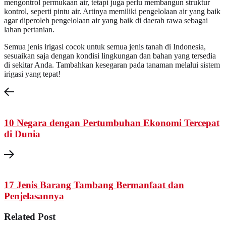
mengontrol permukaan air, tetapi juga perlu membangun struktur
kontrol, seperti pintu air. Artinya memiliki pengelolaan air yang baik
agar diperoleh pengelolaan air yang baik di daerah rawa sebagai
lahan pertanian.
Semua jenis irigasi cocok untuk semua jenis tanah di Indonesia,
sesuaikan saja dengan kondisi lingkungan dan bahan yang tersedia
di sekitar Anda. Tambahkan kesegaran pada tanaman melalui sistem
irigasi yang tepat!
10 Negara dengan Pertumbuhan Ekonomi Tercepat
di Dunia
17 Jenis Barang Tambang Bermanfaat dan
Penjelasannya
Related Post