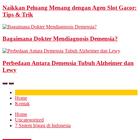
Naikkan Peluang Menang dengan Agen Slot Gacor:
Tips & Trik
Bagaimana Dokter Mendiagnosis Demensia?
Perbedaan Antara Demensia Tubuh Alzheimer dan
Lewy
Home
Kontak
Home
Uncategorized
7 Sistem Irigasi di Indonesia