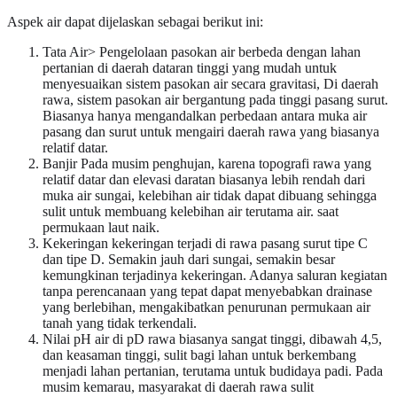
Aspek air dapat dijelaskan sebagai berikut ini:
Tata Air> Pengelolaan pasokan air berbeda dengan lahan
pertanian di daerah dataran tinggi yang mudah untuk
menyesuaikan sistem pasokan air secara gravitasi, Di daerah
rawa, sistem pasokan air bergantung pada tinggi pasang surut.
Biasanya hanya mengandalkan perbedaan antara muka air
pasang dan surut untuk mengairi daerah rawa yang biasanya
relatif datar.
Banjir Pada musim penghujan, karena topografi rawa yang
relatif datar dan elevasi daratan biasanya lebih rendah dari
muka air sungai, kelebihan air tidak dapat dibuang sehingga
sulit untuk membuang kelebihan air terutama air. saat
permukaan laut naik.
Kekeringan kekeringan terjadi di rawa pasang surut tipe C
dan tipe D. Semakin jauh dari sungai, semakin besar
kemungkinan terjadinya kekeringan. Adanya saluran kegiatan
tanpa perencanaan yang tepat dapat menyebabkan drainase
yang berlebihan, mengakibatkan penurunan permukaan air
tanah yang tidak terkendali.
Nilai pH air di pD rawa biasanya sangat tinggi, dibawah 4,5,
dan keasaman tinggi, sulit bagi lahan untuk berkembang
menjadi lahan pertanian, terutama untuk budidaya padi. Pada
musim kemarau, masyarakat di daerah rawa sulit