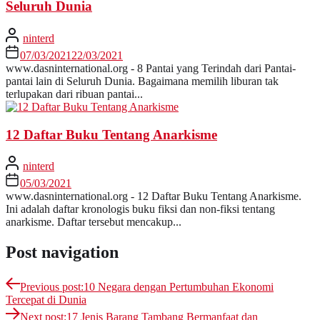
Seluruh Dunia
ninterd
07/03/2021
22/03/2021
www.dasninternational.org - 8 Pantai yang Terindah dari Pantai-
pantai lain di Seluruh Dunia. Bagaimana memilih liburan tak
terlupakan dari ribuan pantai...
12 Daftar Buku Tentang Anarkisme
ninterd
05/03/2021
www.dasninternational.org - 12 Daftar Buku Tentang Anarkisme.
Ini adalah daftar kronologis buku fiksi dan non-fiksi tentang
anarkisme. Daftar tersebut mencakup...
Post navigation
Previous post:
10 Negara dengan Pertumbuhan Ekonomi
Tercepat di Dunia
Next post:
17 Jenis Barang Tambang Bermanfaat dan