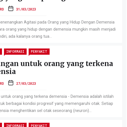
RD
31/03/2023
enenangkan Agitasi pada Orang yang Hidup Dengan Demensia
ra orang yang hidup dengan demensia mungkin masih menjadi
ndiri, ada kalanya orang tua...
INFORMASI
PENYAKIT
ngan untuk orang yang terkena
nsia
RD
27/03/2023
untuk orang yang terkena demensia - Demensia adalah istilah
k berbagai kondisi progresif yang memengaruhi otak. Setiap
ensia menghentikan sel otak seseorang (neuron)...
INFORMASI
PENYAKIT