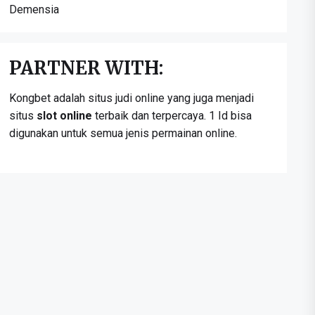
Demensia
PARTNER WITH:
Kongbet adalah situs judi online yang juga menjadi
situs
slot online
terbaik dan terpercaya. 1 Id bisa
digunakan untuk semua jenis permainan online.