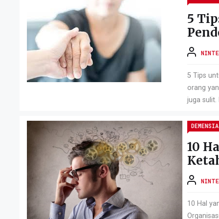
5 Ti
Pend
NINTE
5 Tips un
orang yan
juga sulit
DEMENSIA
10 H
Keta
NINTE
10 Hal ya
Organisas