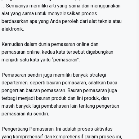
… Semuanya memiliki arti yang sama dan menggunakan
alat yang sama untuk menyelesaikan proses
berdasarkan apa yang Anda peroleh dari alat teknis atau
elektronik.
Kemudian dalam dunia pemasaran online dan
pemasaran online, kedua kata tersebut digabungkan
menjadi satu kata yaitu “pemasaran”.
Pemasaran sendiri juga memiliki banyak strategi
departemen, seperti bauran pemasaran, silahkan baca
pengertian bauran pemasaran. Bauran pemasaran juga
terbagi menjadi bauran produk dan lini produk, dan
masih banyak lagi pembahasan lain tentang pengertian
pemasaran itu sendiri.
Pengertiang Pemasaran: Ini adalah proses aktivitas
yang komprehensif dan komprehensif.Dalam proses ini,