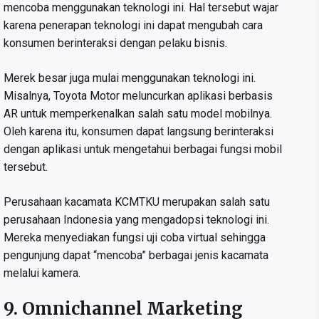
mencoba menggunakan teknologi ini. Hal tersebut wajar
karena penerapan teknologi ini dapat mengubah cara
konsumen berinteraksi dengan pelaku bisnis.
Merek besar juga mulai menggunakan teknologi ini.
Misalnya, Toyota Motor meluncurkan aplikasi berbasis
AR untuk memperkenalkan salah satu model mobilnya.
Oleh karena itu, konsumen dapat langsung berinteraksi
dengan aplikasi untuk mengetahui berbagai fungsi mobil
tersebut.
Perusahaan kacamata KCMTKU merupakan salah satu
perusahaan Indonesia yang mengadopsi teknologi ini.
Mereka menyediakan fungsi uji coba virtual sehingga
pengunjung dapat “mencoba” berbagai jenis kacamata
melalui kamera.
9. Omnichannel Marketing