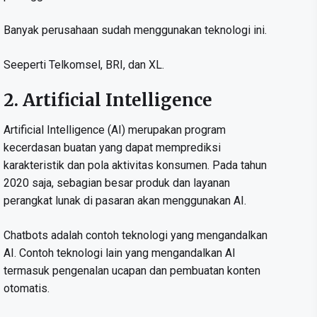
Banyak perusahaan sudah menggunakan teknologi ini.
Seeperti
Telkomsel
,
BRI
, dan
XL
.
2. Artificial Intelligence
Artificial Intelligence (AI)
merupakan program
kecerdasan buatan yang dapat memprediksi
karakteristik dan pola aktivitas konsumen. Pada tahun
2020 saja, sebagian besar produk dan layanan
perangkat lunak di pasaran akan menggunakan AI.
Chatbots adalah contoh teknologi yang mengandalkan
AI. Contoh teknologi lain yang mengandalkan AI
termasuk pengenalan ucapan dan pembuatan konten
otomatis.