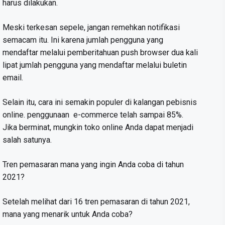
harus dilakukan.
Meski terkesan sepele, jangan remehkan notifikasi
semacam itu. Ini karena jumlah pengguna yang
mendaftar melalui pemberitahuan push browser dua kali
lipat jumlah pengguna yang mendaftar melalui buletin
email.
Selain itu, cara ini semakin populer di kalangan pebisnis
online. penggunaan e-commerce telah sampai 85%.
Jika berminat, mungkin toko online Anda dapat menjadi
salah satunya.
Tren pemasaran mana yang ingin Anda coba di tahun
2021?
Setelah melihat dari 16 tren pemasaran di tahun 2021,
mana yang menarik untuk Anda coba?