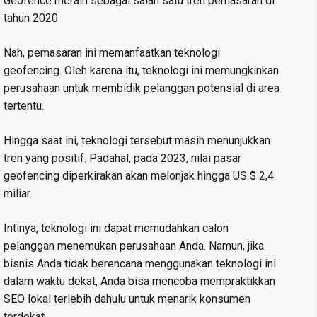
Geofence meraih sebagai salah satu tren pemasaran di
tahun 2020
Nah, pemasaran ini memanfaatkan
teknologi
geofencing
. Oleh karena itu, teknologi ini memungkinkan
perusahaan untuk membidik pelanggan potensial di area
tertentu.
Hingga saat ini, teknologi tersebut masih menunjukkan
tren yang positif. Padahal, pada 2023, nilai pasar
geofencing diperkirakan akan melonjak hingga US $ 2,4
miliar.
Intinya, teknologi ini dapat memudahkan calon
pelanggan menemukan perusahaan Anda. Namun, jika
bisnis Anda tidak berencana menggunakan teknologi ini
dalam waktu dekat, Anda bisa mencoba mempraktikkan
SEO lokal terlebih dahulu untuk menarik konsumen
terdekat.