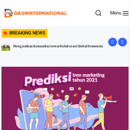
Skip
to
Dasninternational
Menu
the
-
DASNINTERNATIONAL MEMBERIKAN INFORMASI TENTANG
content
Informasi
JARINGAN ADVOKASI DAN DUKUNGAN DEMENSIA
Jaringan
BREAKING NEWS
INTERNASIONAL
Advokasi
Kerja Sama Internasional untuk Peningkatan Kualitas Hidup Penderita
dan
Demensia
Dukungan
Demensia
Internasional