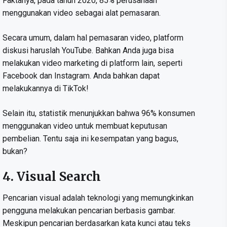
Faktanya, pada tahun 2020, 85% perusahaan
menggunakan video sebagai alat pemasaran.
Secara umum, dalam hal pemasaran video, platform
diskusi haruslah YouTube. Bahkan Anda juga bisa
melakukan video marketing di platform lain, seperti
Facebook dan Instagram. Anda bahkan dapat
melakukannya di TikTok!
Selain itu, statistik menunjukkan bahwa 96% konsumen
menggunakan video untuk membuat keputusan
pembelian. Tentu saja ini kesempatan yang bagus,
bukan?
4. Visual Search
Pencarian visual
adalah teknologi yang memungkinkan
pengguna melakukan pencarian berbasis gambar.
Meskipun pencarian berdasarkan kata kunci atau teks