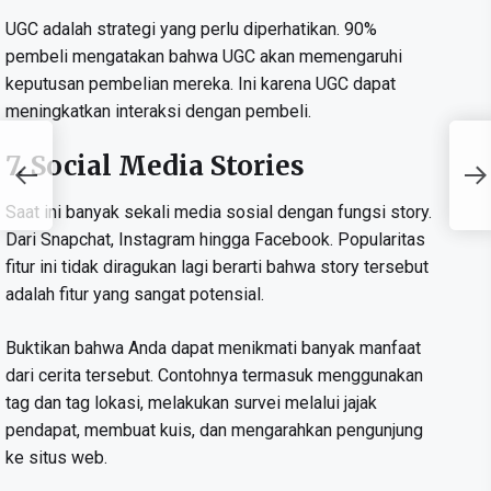
UGC adalah strategi yang perlu diperhatikan. 90%
pembeli mengatakan bahwa UGC akan memengaruhi
keputusan pembelian mereka. Ini karena UGC dapat
meningkatkan interaksi dengan pembeli.
7. Social Media Stories
Saat ini banyak sekali
media sosial dengan fungsi story.
Dari Snapchat, Instagram hingga Facebook. Popularitas
fitur ini tidak diragukan lagi berarti bahwa story tersebut
adalah fitur yang sangat potensial.
Buktikan bahwa Anda dapat menikmati banyak manfaat
dari cerita tersebut. Contohnya termasuk menggunakan
tag dan tag lokasi, melakukan survei melalui jajak
pendapat, membuat kuis, dan mengarahkan pengunjung
ke situs web.