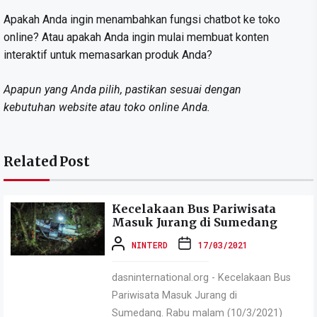
Apakah Anda ingin menambahkan fungsi chatbot ke toko
online? Atau apakah Anda ingin mulai membuat konten
interaktif untuk memasarkan produk Anda?
Apapun yang Anda pilih, pastikan sesuai dengan
kebutuhan website atau toko online Anda.
Related Post
Kecelakaan Bus Pariwisata
Masuk Jurang di Sumedang
NINTERD
17/03/2021
dasninternational.org - Kecelakaan Bus
Pariwisata Masuk Jurang di
Sumedang. Rabu malam (10/3/2021)