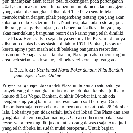
pun diharapkan akan secara total dikosongkan pada pertengahan
2021, dan ini akan menjadi momentum untuk menjalankan agenda
yang sudah dicanangkan. Pihak dari The Plaza sendiri telah
membicarakan dengan pihak pengembang tentang apa yang akan
dibangun di bekas terminal ini. Nantinya, akan ada restoran, pusat
hiburan, pusat perbelanjaan, dan beberapa fasilitas lainnya yang
akan mendukung bangunan resort dan kasino yang telah dimiliki
The Plaza. Berdasarkan sejarahnya sendiri, The Plaza ini dulunya
dibangun di atas bekas stasiun di tahun 1971. Bahkan, bekas rel
kereta apinya pun masih ada di belakang bangunan resort dan
kasino ini. Sebagai sarana tambahan, Plaza pun akan membangun
area pedestrian, salah satunya di bekas rel kereta api yang ada.
Baca juga :
Kombinasi Kartu Poker dengan Nilai Rendah
pada Agen Poker Online
Proyek yang diagendakan oleh Plaza ini bukanlah satu-satunya
proyek yang dicanangkan untuk menghidupkan kembali judi dan
kasino di Las Vegas. Bahkan, di akhir Oktober ini, telah ada
pengembang yang baru saja meresmikan resort barunya. Circa
Resort baru saja meresmikan dan membuka resort pada 28 Oktober
lalu. Lokasinya pun tidak terlalu jauh dari lokasi The Plaza dan area
yang akan dikembangkan nantinya. Circa sendiri merupakan suatu
resort yang memang ditujukan untuk orang dewasa saja. Area judi
yang telah dibuka ini sudah mulai beroperasi. Untuk bagian