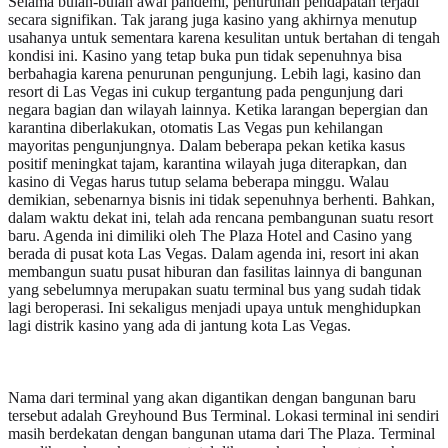
Selama bulan-bulan awal pandemi, penurunan pendapatan terjadi
secara signifikan. Tak jarang juga kasino yang akhirnya menutup
usahanya untuk sementara karena kesulitan untuk bertahan di tengah
kondisi ini. Kasino yang tetap buka pun tidak sepenuhnya bisa
berbahagia karena penurunan pengunjung. Lebih lagi, kasino dan
resort di Las Vegas ini cukup tergantung pada pengunjung dari
negara bagian dan wilayah lainnya. Ketika larangan bepergian dan
karantina diberlakukan, otomatis Las Vegas pun kehilangan
mayoritas pengunjungnya. Dalam beberapa pekan ketika kasus
positif meningkat tajam, karantina wilayah juga diterapkan, dan
kasino di Vegas harus tutup selama beberapa minggu. Walau
demikian, sebenarnya bisnis ini tidak sepenuhnya berhenti. Bahkan,
dalam waktu dekat ini, telah ada rencana pembangunan suatu resort
baru. Agenda ini dimiliki oleh The Plaza Hotel and Casino yang
berada di pusat kota Las Vegas. Dalam agenda ini, resort ini akan
membangun suatu pusat hiburan dan fasilitas lainnya di bangunan
yang sebelumnya merupakan suatu terminal bus yang sudah tidak
lagi beroperasi. Ini sekaligus menjadi upaya untuk menghidupkan
lagi distrik kasino yang ada di jantung kota Las Vegas.
Nama dari terminal yang akan digantikan dengan bangunan baru
tersebut adalah Greyhound Bus Terminal. Lokasi terminal ini sendiri
masih berdekatan dengan bangunan utama dari The Plaza. Terminal