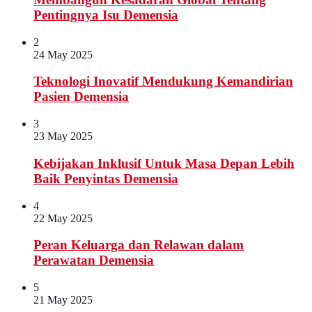
Pentingnya Isu Demensia
2
24 May 2025
Teknologi Inovatif Mendukung Kemandirian
Pasien Demensia
3
23 May 2025
Kebijakan Inklusif Untuk Masa Depan Lebih
Baik Penyintas Demensia
4
22 May 2025
Peran Keluarga dan Relawan dalam
Perawatan Demensia
5
21 May 2025