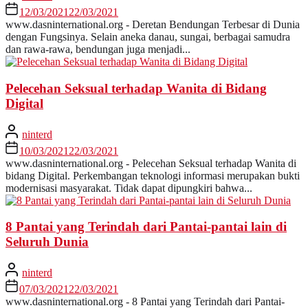
12/03/2021
22/03/2021
www.dasninternational.org - Deretan Bendungan Terbesar di Dunia
dengan Fungsinya. Selain aneka danau, sungai, berbagai samudra
dan rawa-rawa, bendungan juga menjadi...
Pelecehan Seksual terhadap Wanita di Bidang
Digital
ninterd
10/03/2021
22/03/2021
www.dasninternational.org - Pelecehan Seksual terhadap Wanita di
bidang Digital. Perkembangan teknologi informasi merupakan bukti
modernisasi masyarakat. Tidak dapat dipungkiri bahwa...
8 Pantai yang Terindah dari Pantai-pantai lain di
Seluruh Dunia
ninterd
07/03/2021
22/03/2021
www.dasninternational.org - 8 Pantai yang Terindah dari Pantai-