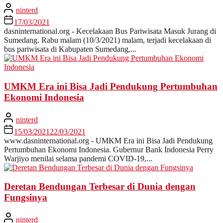
ninterd
17/03/2021
dasninternational.org - Kecelakaan Bus Pariwisata Masuk Jurang di
Sumedang. Rabu malam (10/3/2021) malam, terjadi kecelakaan di
bus pariwisata di Kabupaten Sumedang,...
UMKM Era ini Bisa Jadi Pendukung Pertumbuhan
Ekonomi Indonesia
ninterd
15/03/2021
22/03/2021
www.dasninternational.org - UMKM Era ini Bisa Jadi Pendukung
Pertumbuhan Ekonomi Indonesia. Gubernur Bank Indonesia Perry
Warjiyo menilai selama pandemi COVID-19,...
Deretan Bendungan Terbesar di Dunia dengan
Fungsinya
ninterd