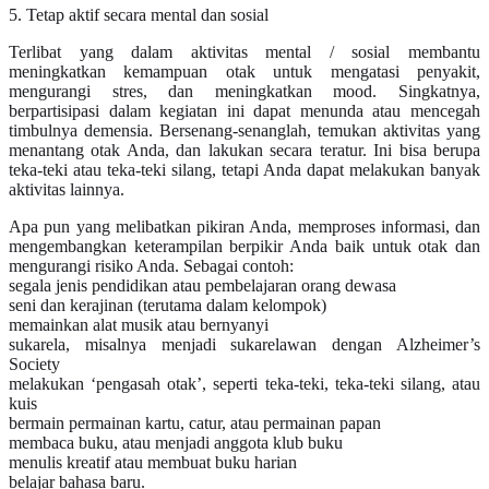
5. Tetap aktif secara mental dan sosial
Terlibat yang dalam aktivitas mental / sosial membantu
meningkatkan kemampuan otak untuk mengatasi penyakit,
mengurangi stres, dan meningkatkan mood. Singkatnya,
berpartisipasi dalam kegiatan ini dapat menunda atau mencegah
timbulnya demensia. Bersenang-senanglah, temukan aktivitas yang
menantang otak Anda, dan lakukan secara teratur. Ini bisa berupa
teka-teki atau teka-teki silang, tetapi Anda dapat melakukan banyak
aktivitas lainnya.
Apa pun yang melibatkan pikiran Anda, memproses informasi, dan
mengembangkan keterampilan berpikir Anda baik untuk otak dan
mengurangi risiko Anda. Sebagai contoh:
segala jenis pendidikan atau pembelajaran orang dewasa
seni dan kerajinan (terutama dalam kelompok)
memainkan alat musik atau bernyanyi
sukarela, misalnya menjadi sukarelawan dengan Alzheimer’s
Society
melakukan ‘pengasah otak’, seperti teka-teki, teka-teki silang, atau
kuis
bermain permainan kartu, catur, atau permainan papan
membaca buku, atau menjadi anggota klub buku
menulis kreatif atau membuat buku harian
belajar bahasa baru.