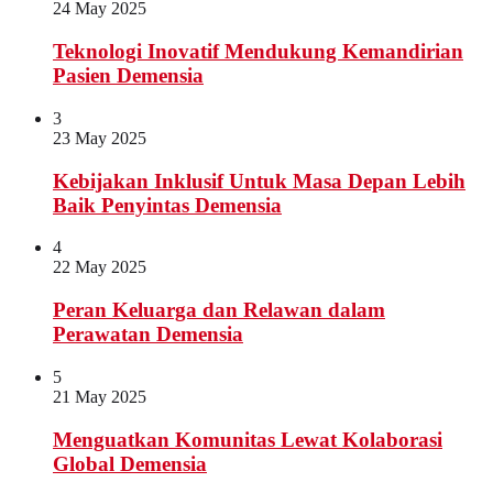
24 May 2025
Teknologi Inovatif Mendukung Kemandirian
Pasien Demensia
3
23 May 2025
Kebijakan Inklusif Untuk Masa Depan Lebih
Baik Penyintas Demensia
4
22 May 2025
Peran Keluarga dan Relawan dalam
Perawatan Demensia
5
21 May 2025
Menguatkan Komunitas Lewat Kolaborasi
Global Demensia