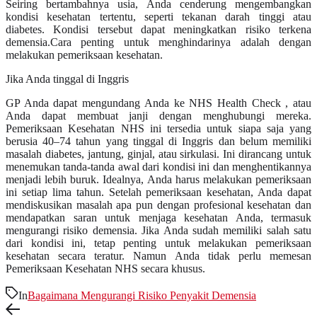
Seiring bertambahnya usia, Anda cenderung mengembangkan
kondisi kesehatan tertentu, seperti tekanan darah tinggi atau
diabetes. Kondisi tersebut dapat meningkatkan risiko terkena
demensia.Cara penting untuk menghindarinya adalah dengan
melakukan pemeriksaan kesehatan.
Jika Anda tinggal di Inggris
GP Anda dapat mengundang Anda ke NHS Health Check , atau
Anda dapat membuat janji dengan menghubungi mereka.
Pemeriksaan Kesehatan NHS ini tersedia untuk siapa saja yang
berusia 40–74 tahun yang tinggal di Inggris dan belum memiliki
masalah diabetes, jantung, ginjal, atau sirkulasi. Ini dirancang untuk
menemukan tanda-tanda awal dari kondisi ini dan menghentikannya
menjadi lebih buruk. Idealnya, Anda harus melakukan pemeriksaan
ini setiap lima tahun. Setelah pemeriksaan kesehatan, Anda dapat
mendiskusikan masalah apa pun dengan profesional kesehatan dan
mendapatkan saran untuk menjaga kesehatan Anda, termasuk
mengurangi risiko demensia. Jika Anda sudah memiliki salah satu
dari kondisi ini, tetap penting untuk melakukan pemeriksaan
kesehatan secara teratur. Namun Anda tidak perlu memesan
Pemeriksaan Kesehatan NHS secara khusus.
In
Bagaimana Mengurangi Risiko Penyakit Demensia