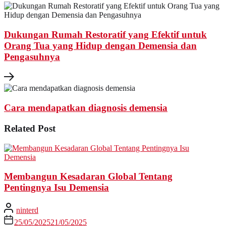
Dukungan Rumah Restoratif yang Efektif untuk
Orang Tua yang Hidup dengan Demensia dan
Pengasuhnya
Cara mendapatkan diagnosis demensia
Related Post
Membangun Kesadaran Global Tentang
Pentingnya Isu Demensia
ninterd
25/05/2025
21/05/2025