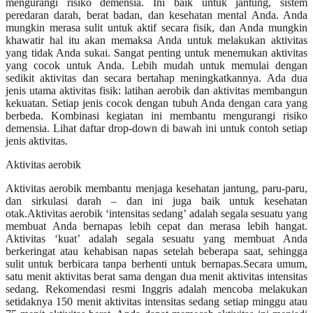
mengurangi risiko demensia. Ini baik untuk jantung, sistem
peredaran darah, berat badan, dan kesehatan mental Anda. Anda
mungkin merasa sulit untuk aktif secara fisik, dan Anda mungkin
khawatir hal itu akan memaksa Anda untuk melakukan aktivitas
yang tidak Anda sukai. Sangat penting untuk menemukan aktivitas
yang cocok untuk Anda. Lebih mudah untuk memulai dengan
sedikit aktivitas dan secara bertahap meningkatkannya. Ada dua
jenis utama aktivitas fisik: latihan aerobik dan aktivitas membangun
kekuatan. Setiap jenis cocok dengan tubuh Anda dengan cara yang
berbeda. Kombinasi kegiatan ini membantu mengurangi risiko
demensia. Lihat daftar drop-down di bawah ini untuk contoh setiap
jenis aktivitas.
Aktivitas aerobik
Aktivitas aerobik membantu menjaga kesehatan jantung, paru-paru,
dan sirkulasi darah – dan ini juga baik untuk kesehatan
otak.Aktivitas aerobik ‘intensitas sedang’ adalah segala sesuatu yang
membuat Anda bernapas lebih cepat dan merasa lebih hangat.
Aktivitas ‘kuat’ adalah segala sesuatu yang membuat Anda
berkeringat atau kehabisan napas setelah beberapa saat, sehingga
sulit untuk berbicara tanpa berhenti untuk bernapas.Secara umum,
satu menit aktivitas berat sama dengan dua menit aktivitas intensitas
sedang. Rekomendasi resmi Inggris adalah mencoba melakukan
setidaknya 150 menit aktivitas intensitas sedang setiap minggu atau