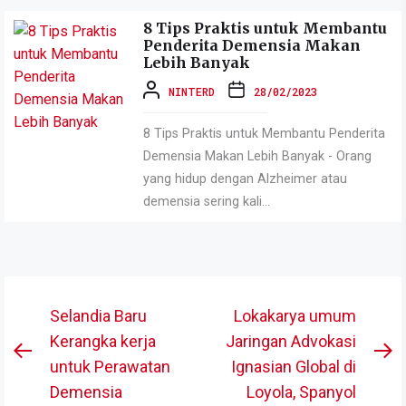
8 Tips Praktis untuk Membantu
Penderita Demensia Makan
Lebih Banyak
NINTERD
28/02/2023
8 Tips Praktis untuk Membantu Penderita
Demensia Makan Lebih Banyak - Orang
yang hidup dengan Alzheimer atau
demensia sering kali...
Post
Selandia Baru
Lokakarya umum
navigation
Kerangka kerja
Jaringan Advokasi
Previous
N
untuk Perawatan
Ignasian Global di
post:
po
Demensia
Loyola, Spanyol